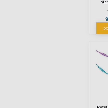
str
DO
Petst