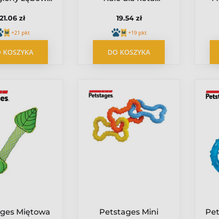
ta PS326
[PS67839]
21.06 zł
19.54 zł
+21 pkt
+19 pkt
 KOSZYKA
DO KOSZYKA
ages Miętowa
Petstages Mini
Pet