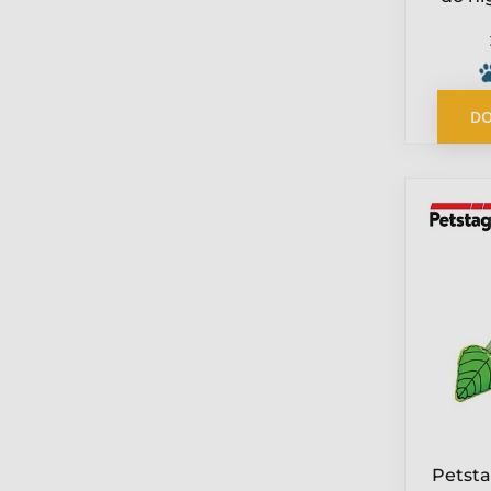
ko
DO
Petst