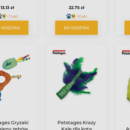
tite patyk
small patyk PS30143
13.13 zł
22.75 zł
PS30142
+13 pkt
+22 pkt
 KOSZYKA
DO KOSZYKA
ages Gryzaki
Petstages Krazy
gieny zębów
Kale dla kota
A