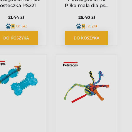
osteczka PS221
Piłka mała dla psa
PS235
21.44 zł
25.40 zł
+21 pkt
+25 pkt
DO KOSZYKA
DO KOSZYKA