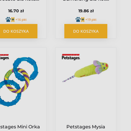
[PS67840]
PS331
16.70 zł
19.86 zł
+16 pkt
+19 pkt
DO KOSZYKA
DO KOSZYKA
stages Mini Orka
Petstages Mysia