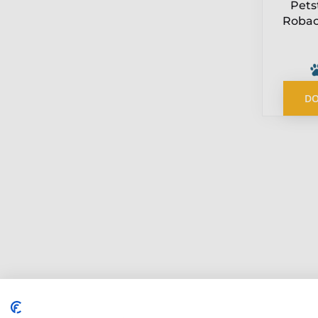
Pets
Robac
DO