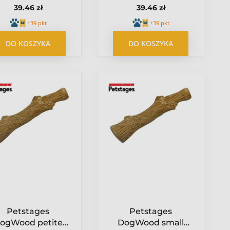
39.46 zł
39.46 zł
PS30144
+39 pkt
+39 pkt
DO KOSZYKA
DO KOSZYKA
Petstages
Petstages
ogWood petite
DogWood small