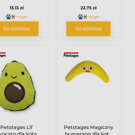
patyk PS216
patyk PS217
13.13 zł
22.75 zł
+13 pkt
+22 pkt
DO KOSZYKA
DO KOSZYKA
Petstages Lil'
Petstages Magiczny
vocato dla kota
bumerang dla kota