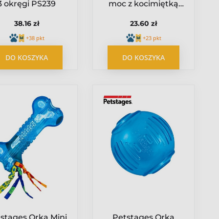
3 okręgi PS239
moc z kocimiętką
PS384
38.16 zł
23.60 zł
+38 pkt
+23 pkt
DO KOSZYKA
DO KOSZYKA
stages Orka Mini
Petstages Orka