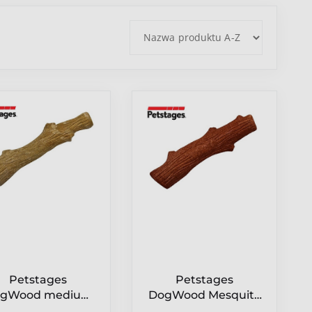
Petstages
Petstages
gWood medium
DogWood Mesquite
patyk PS218
medium patyk