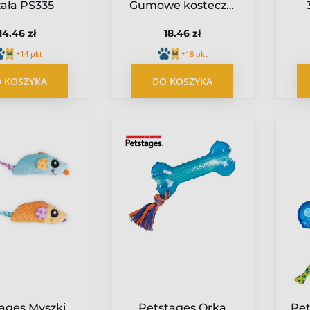
zała PS335
Gumowe kosteczki
PS243
14.46 zł
18.46 zł
+14 pkt
+18 pkt
 KOSZYKA
DO KOSZYKA
ages Myszki
Petstages Orka
Pet