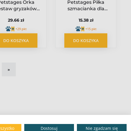
Petstages Orka
Petstages Piłka
estaw gryzaków
szmacianka dla
ltra mini PS234
kota PS310
29.66 zł
15.38 zł
+29 pkt
+15 pkt
DO KOSZYKA
DO KOSZYKA
»
szystko
Dostosuj
Nie zgadzam się