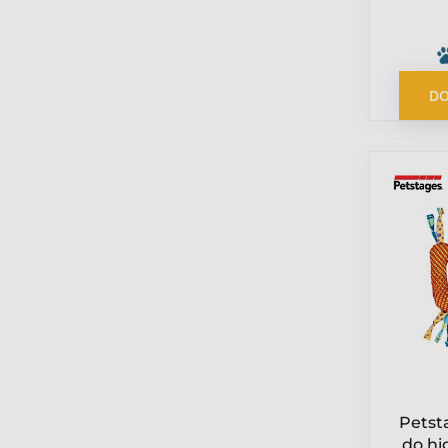
pe
DO
Petst
do hi