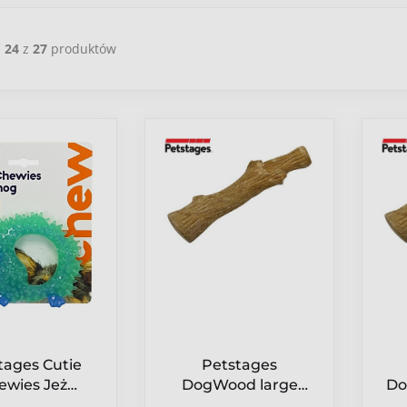
e
24
z
27
produktów
tages Cutie
Petstages
ewies Jeż
DogWood large
Do
S67893
patyk PS219