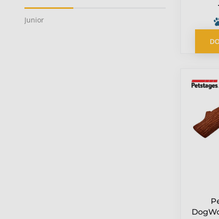
Junior
DO
P
DogWo