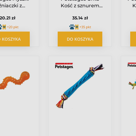
źniaczki z
Kość z sznurem
K
iętką PS327
PS230
20.21 zł
35.14 zł
+20 pkt
+35 pkt
 KOSZYKA
DO KOSZYKA