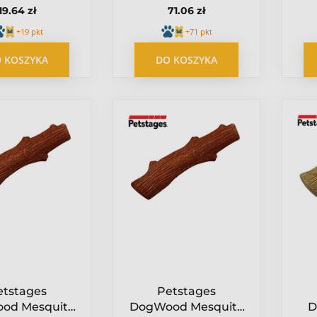
19.64 zł
71.06 zł
+19 pkt
+71 pkt
 KOSZYKA
DO KOSZYKA
etstages
Petstages
od Mesquite
DogWood Mesquite
D