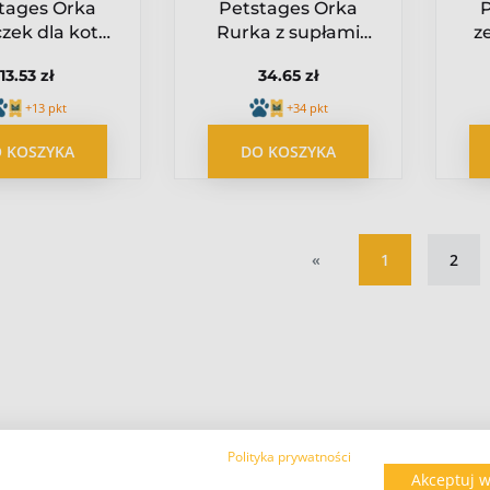
tages Orka
Petstages Orka
zek dla kota
Rurka z supłami
z
PS329
PS220
u
13.53 zł
34.65 zł
+13 pkt
+34 pkt
 KOSZYKA
DO KOSZYKA
«
1
2
Polityka prywatności
Akceptuj w