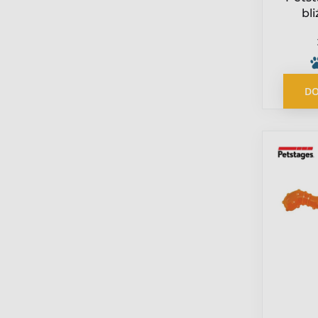
bli
kocim
DO