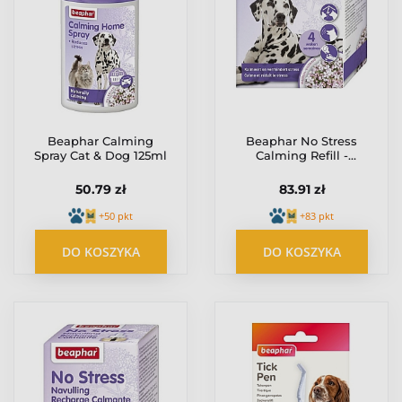
Beaphar Calming
Beaphar No Stress
Spray Cat & Dog 125ml
Calming Refill -
aromatyzer
behawioralny dla
50.79 zł
83.91 zł
psów 30ml
+50 pkt
+83 pkt
DO KOSZYKA
DO KOSZYKA