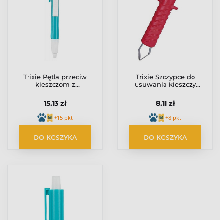
Trixie Pętla przeciw
Trixie Szczypce do
kleszczom z
usuwania kleszczy
uchwytem [2427]
8cm [2386]
15.13 zł
8.11 zł
+15 pkt
+8 pkt
DO KOSZYKA
DO KOSZYKA