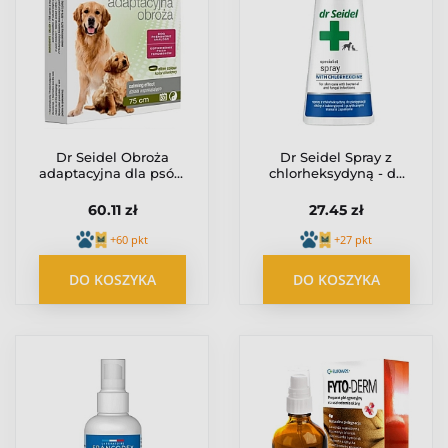
Dr Seidel Obroża
Dr Seidel Spray z
adaptacyjna dla psów
chlorheksydyną - do
75cm
skóry z bakteryjnymi i
grzybiczymi stanami
60.11 zł
27.45 zł
zapalnymi 100ml
+60 pkt
+27 pkt
DO KOSZYKA
DO KOSZYKA