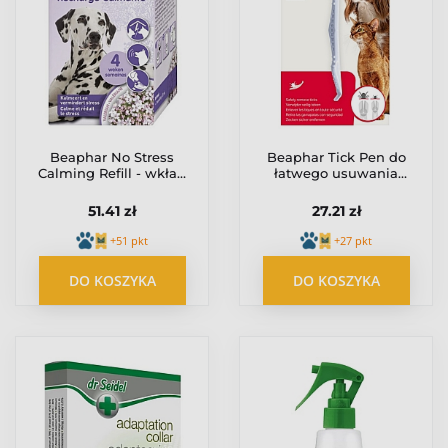
Beaphar No Stress
Beaphar Tick Pen do
Calming Refill - wkład
łatwego usuwania
do aromatyzera
kleszczy
behawioralnego dla
51.41 zł
27.21 zł
psów 30ml
+51 pkt
+27 pkt
DO KOSZYKA
DO KOSZYKA