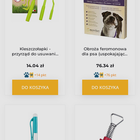
Kleszczołapki -
Obroża feromonowa
przyrząd do usuwania
dla psa (uspokajająca)
kleszczy - haczyki 3szt
NurtureCalm 24/7
14.04 zł
76.34 zł
+14 pkt
+76 pkt
DO KOSZYKA
DO KOSZYKA