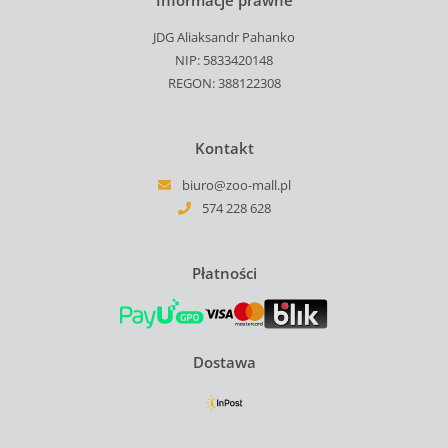
Informacje prawne
JDG Aliaksandr Pahanko
NIP: 5833420148
REGON: 388122308
Kontakt
biuro@zoo-mall.pl
574 228 628
Płatności
Dostawa