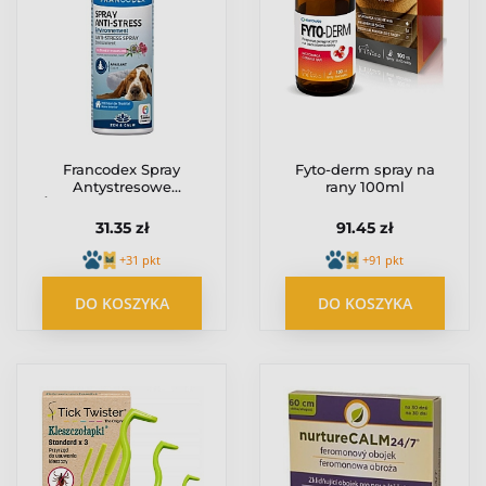
Francodex Spray
Fyto-derm spray na
Antystresowe
rany 100ml
Środowisko dla psów i
szczeniąt 100ml
31.35 zł
91.45 zł
[FR170315]
+31 pkt
+91 pkt
DO KOSZYKA
DO KOSZYKA