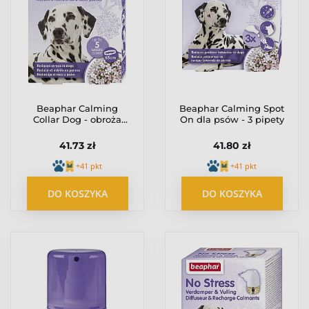
Beaphar Calming
Beaphar Calming Spot
Collar Dog - obroża
On dla psów - 3 pipety
relaksacyjna dla psów
41.73 zł
41.80 zł
+41 pkt
+41 pkt
DO KOSZYKA
DO KOSZYKA