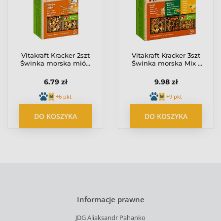
Vitakraft Kracker 2szt
Vitakraft Kracker 3szt
Świnka morska miód
Świnka morska Mix -
& orkisz 112g [10640]
Miód/Warzywa/Cytryna
168g [25226]
6.79 zł
9.98 zł
+6 pkt
+9 pkt
DO KOSZYKA
DO KOSZYKA
Informacje prawne
JDG Aliaksandr Pahanko