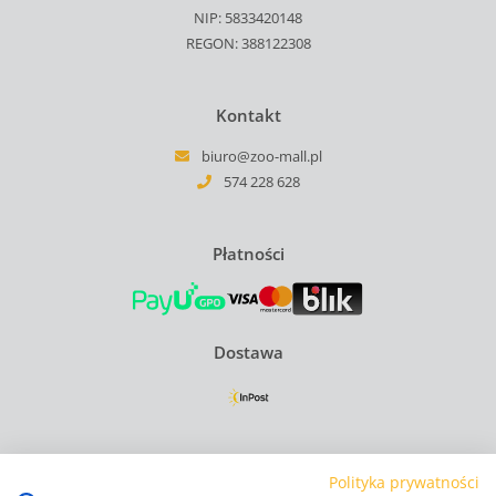
NIP: 5833420148
REGON: 388122308
Kontakt
biuro@zoo-mall.pl
574 228 628
Płatności
Dostawa
Regulamin
Polityka prywatności