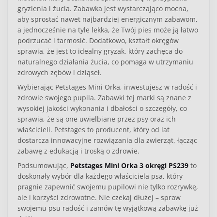
gryzienia i żucia. Zabawka jest wystarczająco mocna,
aby sprostać nawet najbardziej energicznym zabawom,
a jednocześnie na tyle lekka, że Twój pies może ją łatwo
podrzucać i tarmosić. Dodatkowo, kształt okręgów
sprawia, że jest to idealny gryzak, który zachęca do
naturalnego działania żucia, co pomaga w utrzymaniu
zdrowych zębów i dziąseł.
Wybierając
Petstages Mini Orka
, inwestujesz w radość i
zdrowie swojego pupila. Zabawki tej marki są znane z
wysokiej jakości wykonania i dbałości o szczegóły, co
sprawia, że są one uwielbiane przez psy oraz ich
właścicieli. Petstages to producent, który od lat
dostarcza innowacyjne rozwiązania dla zwierząt, łącząc
zabawę z edukacją i troską o zdrowie.
Podsumowując,
Petstages Mini Orka 3 okręgi PS239
to
doskonały wybór dla każdego właściciela psa, który
pragnie zapewnić swojemu pupilowi nie tylko rozrywkę,
ale i korzyści zdrowotne. Nie czekaj dłużej – spraw
swojemu psu radość i zamów tę wyjątkową zabawkę już