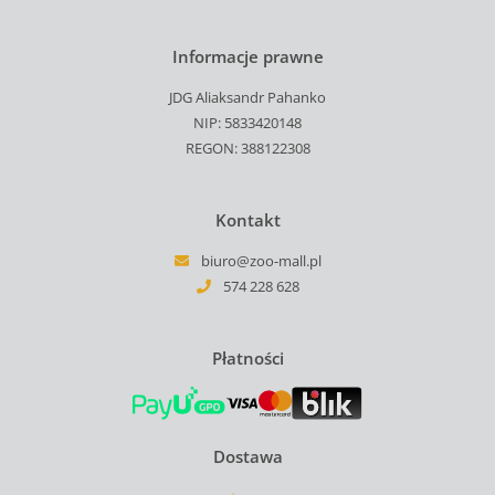
Informacje prawne
JDG Aliaksandr Pahanko
NIP: 5833420148
REGON: 388122308
Kontakt
biuro@zoo-mall.pl
574 228 628
Płatności
Dostawa