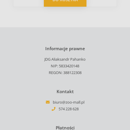
Informacje prawne
JDG Aliaksandr Pahanko
NIP: 5833420148
REGON: 388122308
Kontakt
biuro@zoo-mall.pl
574 228 628
Płatności