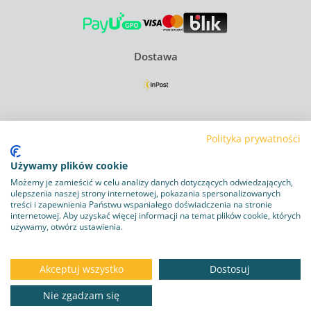
Dostawa
Regulamin
Polityka prywatności
Polityka Prywatności
Używamy plików cookie
Polityka plików cookie
Możemy je zamieścić w celu analizy danych dotyczących odwiedzających,
ulepszenia naszej strony internetowej, pokazania spersonalizowanych
Obowiązek informacyjny RODO
treści i zapewnienia Państwu wspaniałego doświadczenia na stronie
internetowej. Aby uzyskać więcej informacji na temat plików cookie, których
używamy, otwórz ustawienia.
Program lojalnościowy
Dostawa i zwroty
Akceptuj wszystko
Dostosuj
Kontakt
Nie zgadzam się
DO KOSZYKA
6.05 zł