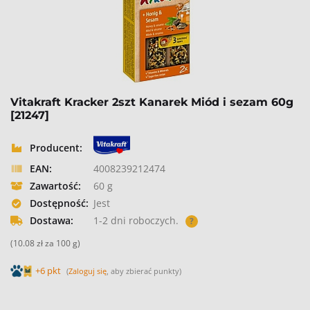
Vitakraft Kracker 2szt Kanarek Miód i sezam 60g
[21247]
Producent:
EAN:
4008239212474
Zawartość:
60 g
Dostępność:
Jest
Dostawa:
1-2 dni roboczych.
?
(10.08 zł za 100 g)
+6 pkt
(
Zaloguj się
, aby zbierać punkty)