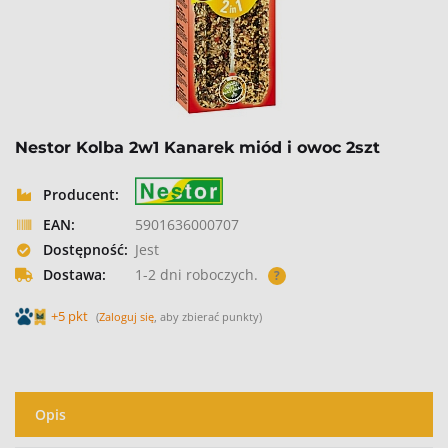
Nestor Kolba 2w1 Kanarek miód i owoc 2szt
Producent:
EAN:
5901636000707
Dostępność:
Jest
Dostawa:
1-2 dni roboczych.
?
+5 pkt
(
Zaloguj się
, aby zbierać punkty)
Opis