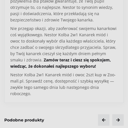
pożywienia dla ptaków gwarantuje, że Twój pupil
otrzymuje to, co najlepsze. Nestor to synonim wiedzy,
pasji i doświadczenia, które przekładają się na
bezpieczeństwo i zdrowie Twojego kanarka.
Nie przegap okazji, aby zaoferować swojemu kanarkowi
coś wyjątkowego. Nestor Kolba 2w1 Kanarek miód i
owoc to doskonały wybór dla każdego właściciela, który
chce zadbać o swojego skrzydlatego przyjaciela. Spraw,
by Twój kanarek cieszył się każdym dniem pełnym
smaku i zdrowia.
Zamów teraz i ciesz się spokojem,
wiedząc, że dokonałeś najlepszego wyboru!
Nestor Kolba 2w1 Kanarek miód i owoc 2szt kup w Zoo-
mall.pl. Sprawdź cenę, dostępność i szybką wysyłkę —
zwykle tego samego dnia lub następnego dnia
roboczego.
Składniki:
Bezpieczeństwo produktu:
Przechowywanie:
Kolby produkowane przez Nestor
Przechowywać w suchym i
Kolby są wykonane z
zawierają naturalne składniki, takie jak wysokiej
bezpiecznych, naturalnych składników, co zapewnia
chłodnym miejscu, z dala od bezpośredniego światła
Podobne produkty
jakości ziarna, susz owocowy oraz naturalny miód,
ich odpowiedniość dla wszystkich odmian kanarków.
słonecznego, aby zachować świeżość składników na
który jest cennym źródłem energii i naturalnych
dłużej.