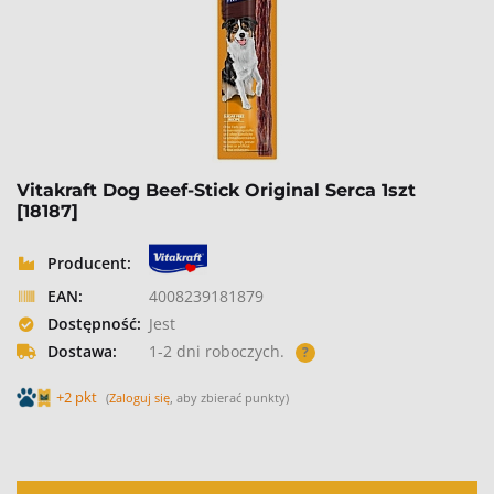
Vitakraft Dog Beef-Stick Original Serca 1szt
[18187]
Producent:
EAN:
4008239181879
Dostępność:
Jest
Dostawa:
1-2 dni roboczych.
?
+2 pkt
(
Zaloguj się
, aby zbierać punkty)