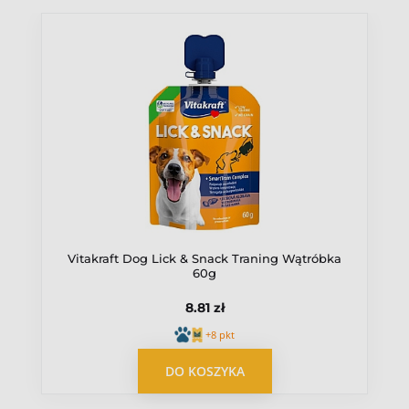
Ocena
Wiek pupila
Dorosły
Senior
Wielkość psa
Mały
Średni
Duży
Źródło białka
Wołowina
Vitakraft Dog Lick & Snack Traning Wątróbka
60g
8.81 zł
+8 pkt
OPUBLIKUJ OPINIĘ
DO KOSZYKA