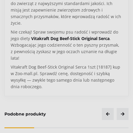
do zwierząt z najwyższymi standardami jakości. Ich
misją jest zapewnienie zwierzętom zdrowych i
smacznych przysmaków, które wprowadzą radość w ich
życie.
Nie czekaj! Spraw swojemu psu radość i wprowadź do
jego diety
Vitakraft Dog Beef-Stick Original Serca
.
Wzbogacając jego codzienność o ten pyszny przysmak,
z pewnością zyskasz w jego oczach uznanie na długie
lata!
Vitakraft Dog Beef-Stick Original Serca 1szt [18187] kup
w Zoo-mall.pl. Sprawdź cenę, dostępność i szybką
wysyłkę — zwykle tego samego dnia lub następnego
dnia roboczego.
Kategoria
Pies
Podobne produkty
Typ produktu
Przysmaki