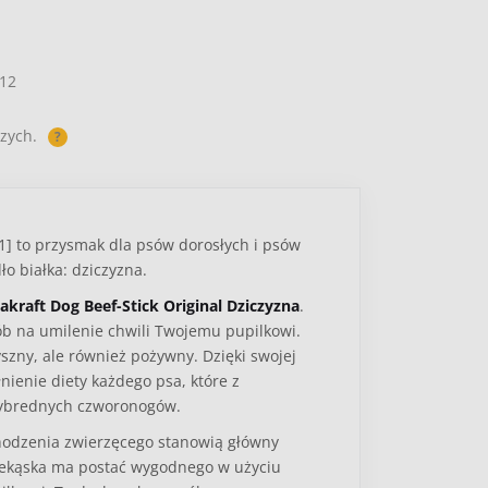
12
zych.
?
01] to przysmak dla psów dorosłych i psów
ło białka: dziczyzna.
takraft Dog Beef-Stick Original Dziczyzna
.
ób na umilenie chwili Twojemu pupilkowi.
yszny, ale również pożywny. Dzięki swojej
nienie diety każdego psa, które z
wybrednych czworonogów.
odzenia zwierzęcego stanowią główny
rzekąska ma postać wygodnego w użyciu