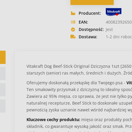
Producent:
EAN:
40082392650
Dostępność:
Jest
Dostawa:
1-2 dni roboc
Vitakraft Dog Beef-Stick Original Dziczyzna 1szt [265
starszych (senior) ras małych, średnich i dużych. Źród
Oferujemy doskonałą przekąskę dla Twojego psa -
Vi
Ten smakowity przysmak z dziczyzną to idealny spos
Zawiera aż 95% mięsa, co sprawia, że jest nie tylko p
naturalnej recepturze, Beef Stick to doskonałe uzupeł
pewnością zyska uznanie nawet wśród najbardziej 
Kluczowe cechy produktu:
mięso oraz produkty poch
składnik, co gwarantuje wysoką jakość oraz smak. P