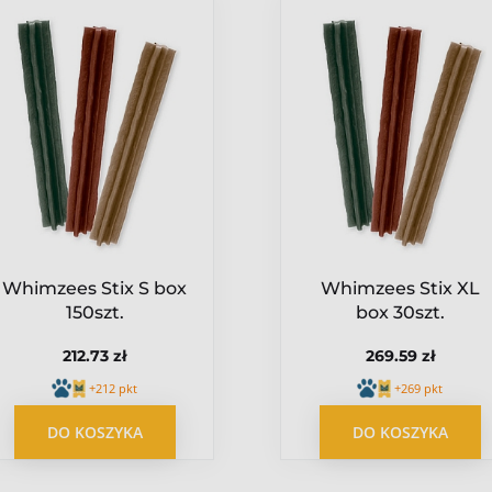
Źródło białka
Dziczyzna
Whimzees Stix S box
Whimzees Stix XL
150szt.
box 30szt.
OPUBLIKUJ OPINIĘ
212.73 zł
269.59 zł
+212 pkt
+269 pkt
DO KOSZYKA
DO KOSZYKA