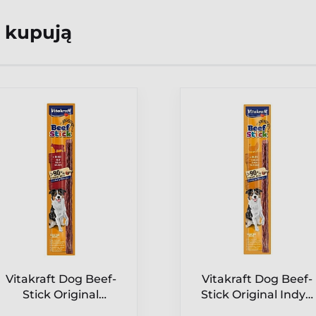
 kupują
Vitakraft Dog Beef-
Vitakraft Dog Beef-
Stick Original
Stick Original Indyk
Wołowina 1szt
1szt [26503]