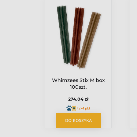
at
ość
Whimzees Stix M box
 mała
100szt.
274.04 zł
.15 zł
pkt
+274 pkt
YKA
DO KOSZYKA