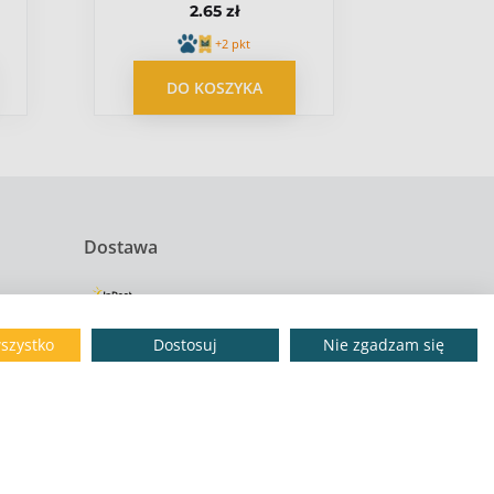
2.65 zł
+2 pkt
DO KOSZYKA
DO
Dostawa
szystko
Dostosuj
Nie zgadzam się
wy
Dostawa i zwroty
Kontakt