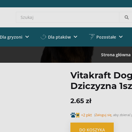
Dla gryzoni
Dla ptaków
Pozostałe
Strona główna
Vitakraft Dog
Dziczyzna 1sz
2.65 zł
+2 pkt
(
Zaloguj się
, aby zbierać
DO KOSZYKA