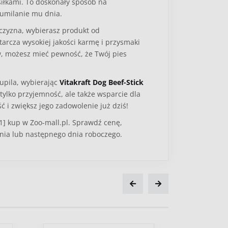
siłkami. To doskonały sposób na
 umilanie mu dnia.
iczyzna
, wybierasz produkt od
arcza wysokiej jakości karmę i przysmaki
w, możesz mieć pewność, że Twój pies
upila, wybierając
Vitakraft Dog Beef-Stick
tylko przyjemność, ale także wsparcie dla
i zwiększ jego zadowolenie już dziś!
01] kup w Zoo-mall.pl. Sprawdź cenę,
nia lub następnego dnia roboczego.
ży