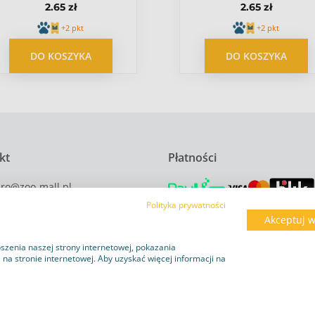
2.65 zł
2.65 zł
[26500]
+2 pkt
+2 pkt
DO KOSZYKA
DO KOSZYKA
kt
Płatności
uro@zoo-mall.pl
4 228 628
Polityka prywatności
Akceptuj w
szenia naszej strony internetowej, pokazania
a stronie internetowej. Aby uzyskać więcej informacji na
ków cookie
Obowiązek informacyjny RODO
Program lojalnościo