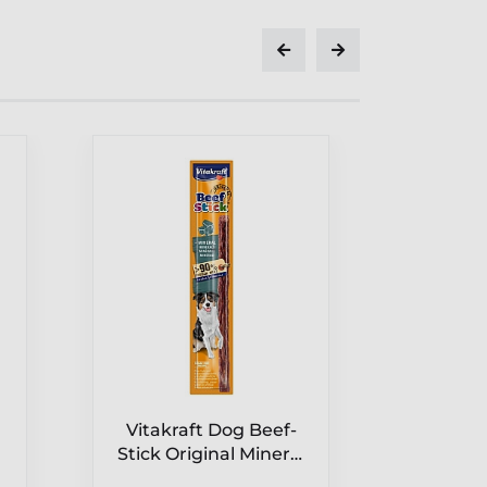
Vitakraft Dog Beef-
Vitakr
Stick Original Mineral
Stick 
1szt [26504]
1s