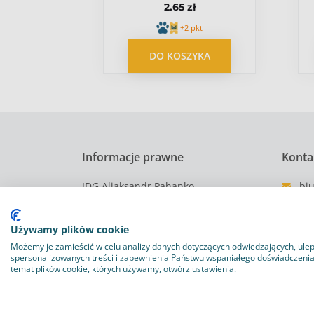
ł
2.65 zł
[36719]
pkt
+2 pkt
YKA
DO KOSZYKA
Informacje prawne
Konta
JDG Aliaksandr Pahanko
bi
NIP: 5833420148
57
REGON: 388122308
Używamy plików cookie
Możemy je zamieścić w celu analizy danych dotyczących odwiedzających, ulep
spersonalizowanych treści i zapewnienia Państwu wspaniałego doświadczenia n
Regulamin
Polityka Prywatności
Polityka pli
temat plików cookie, których używamy, otwórz ustawienia.