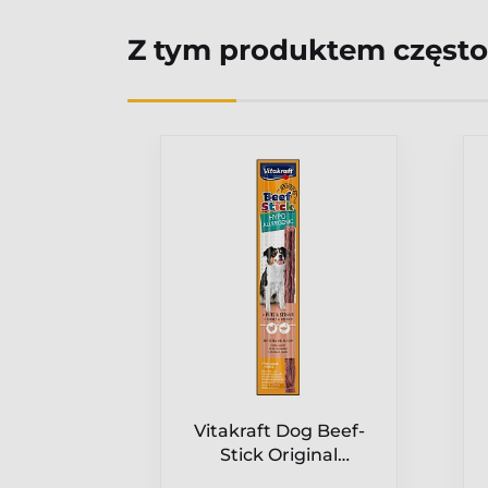
Z tym produktem często
g Beef-
Vitakraft Dog Beef-
nal Low
Stick Original
28804]
Hypoallergenic 1szt