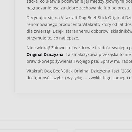
sticka, co ułatwia podawanie jej między głównymi po
nagradzanie psa za dobre zachowanie lub po prostu
Decydując się na
Vitakraft Dog Beef-Stick Original Dz
renomowanego producenta Vitakraft, który od lat dost
dla zwierząt. Dzięki starannemu doborowi składnikó
otrzymuje to, co najlepsze.
Nie zwlekaj! Zainwestuj w zdrowie i radość swojego p
Original Dziczyzna
. Ta smakołykowa przekąska to nie 
prawidłowego żywienia Twojego psa. Spraw mu radość 
Vitakraft Dog Beef-Stick Original Dziczyzna 1szt [265
dostępność i szybką wysyłkę — zwykle tego samego d
Kategoria
Pies
Typ produktu
Przysmaki
Wiek pupila
Dorosły
Senior
Wielkość psa
Mały
Średni
Du
Ocena