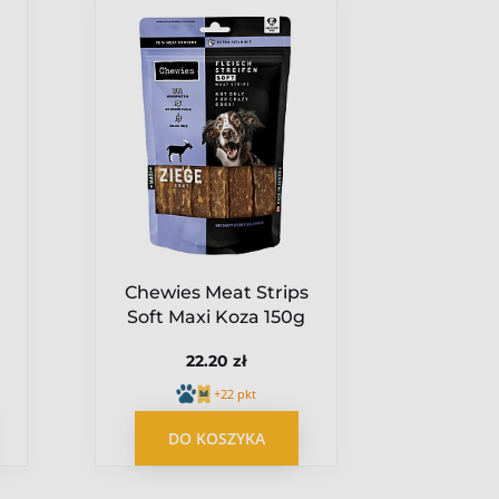
1
Chewies Meat Strips
Dr.Zo
Soft Maxi Koza 150g
lody
cr
22.20 zł
6.7
+22 pkt
DO KOSZYKA
DO