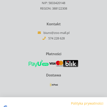
NIP: 5833420148
REGON: 388122308
Kontakt
biuro@zoo-mall.pl
574 228 628
Płatności
Dostawa
Regulamin
Polityka prywatności