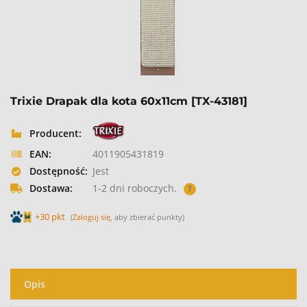
Trixie Drapak dla kota 60x11cm [TX-43181]
Producent:
EAN:
4011905431819
Dostępność:
Jest
Dostawa:
1-2 dni roboczych.
?
+30 pkt
(
Zaloguj się
, aby zbierać punkty)
Opis