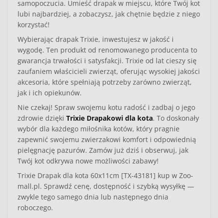
samopoczucia. Umieść drapak w miejscu, które Twój kot
lubi najbardziej, a zobaczysz, jak chętnie będzie z niego
korzystać!
Wybierając drapak Trixie, inwestujesz w jakość i
wygodę. Ten produkt od renomowanego producenta to
gwarancja trwałości i satysfakcji. Trixie od lat cieszy się
zaufaniem właścicieli zwierząt, oferując wysokiej jakości
akcesoria, które spełniają potrzeby zarówno zwierząt,
jak i ich opiekunów.
Nie czekaj! Spraw swojemu kotu radość i zadbaj o jego
zdrowie dzięki
Trixie Drapakowi dla kota
. To doskonały
wybór dla każdego miłośnika kotów, który pragnie
zapewnić swojemu zwierzakowi komfort i odpowiednią
pielęgnację pazurów. Zamów już dziś i obserwuj, jak
Twój kot odkrywa nowe możliwości zabawy!
Trixie Drapak dla kota 60x11cm [TX-43181] kup w Zoo-
mall.pl. Sprawdź cenę, dostępność i szybką wysyłkę —
zwykle tego samego dnia lub następnego dnia
roboczego.