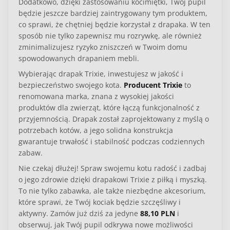
Dodatkowo, dzięki zastosowaniu kocimiętki, Twój pupil
będzie jeszcze bardziej zaintrygowany tym produktem,
co sprawi, że chętniej będzie korzystał z drapaka. W ten
sposób nie tylko zapewnisz mu rozrywkę, ale również
zminimalizujesz ryzyko zniszczeń w Twoim domu
spowodowanych drapaniem mebli.
Wybierając drapak Trixie, inwestujesz w jakość i
bezpieczeństwo swojego kota.
Producent Trixie
to
renomowana marka, znana z wysokiej jakości
produktów dla zwierząt, które łączą funkcjonalność z
przyjemnością. Drapak został zaprojektowany z myślą o
potrzebach kotów, a jego solidna konstrukcja
gwarantuje trwałość i stabilność podczas codziennych
zabaw.
Nie czekaj dłużej! Spraw swojemu kotu radość i zadbaj
o jego zdrowie dzięki drapakowi Trixie z piłką i myszką.
To nie tylko zabawka, ale także niezbędne akcesorium,
które sprawi, że Twój kociak będzie szczęśliwy i
aktywny. Zamów już dziś za jedyne
88,10 PLN
i
obserwuj, jak Twój pupil odkrywa nowe możliwości