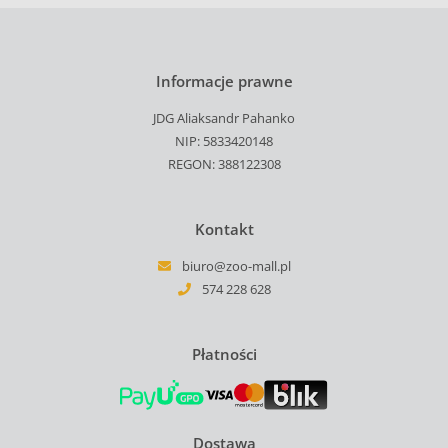
Informacje prawne
JDG Aliaksandr Pahanko
NIP: 5833420148
REGON: 388122308
Kontakt
biuro@zoo-mall.pl
574 228 628
Płatności
Dostawa