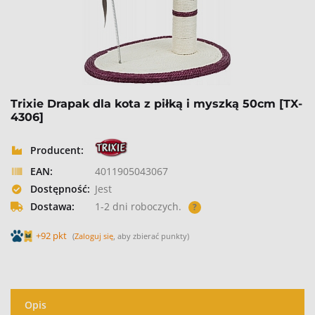
Trixie Drapak dla kota z piłką i myszką 50cm [TX-
4306]
Producent:
EAN:
4011905043067
Dostępność:
Jest
Dostawa:
1-2 dni roboczych.
?
+92 pkt
(
Zaloguj się
, aby zbierać punkty)
Opis