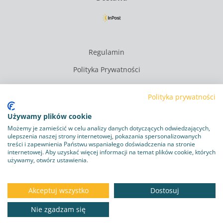
Regulamin
Polityka Prywatności
Polityka plików cookie
Polityka prywatności
Obowiązek informacyjny RODO
Używamy plików cookie
Program lojalnościowy
Możemy je zamieścić w celu analizy danych dotyczących odwiedzających,
ulepszenia naszej strony internetowej, pokazania spersonalizowanych
Dostawa i zwroty
treści i zapewnienia Państwu wspaniałego doświadczenia na stronie
internetowej. Aby uzyskać więcej informacji na temat plików cookie, których
Kontakt
używamy, otwórz ustawienia.
Copyright © 2026
zoo-mall.pl
Akceptuj wszystko
Dostosuj
Nie zgadzam się
DO KOSZYKA
92.86 zł