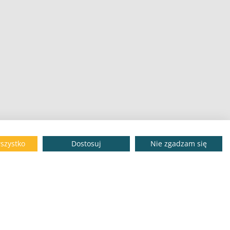
szystko
Dostosuj
Nie zgadzam się