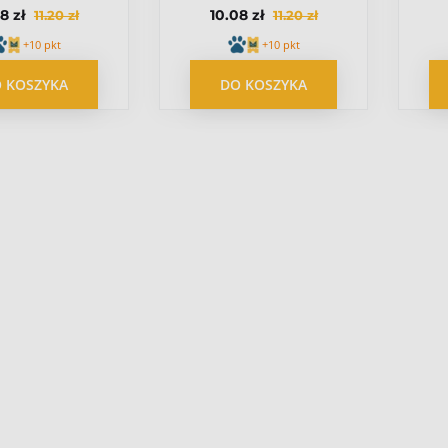
8 zł
10.08 zł
11.20 zł
11.20 zł
kon 110g
do mrożenia hot
m
dog z serem 110g
+10 pkt
+10 pkt
 KOSZYKA
DO KOSZYKA