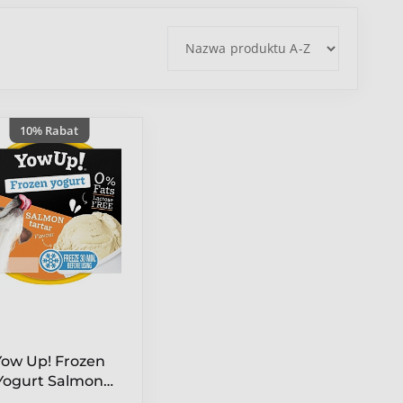
10% Rabat
Yow Up! Frozen
Yogurt Salmon
artar - jogurt do