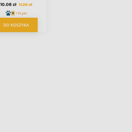
10.08 zł
11.20 zł
rożenia tatar z
łososia 110g
+10 pkt
DO KOSZYKA