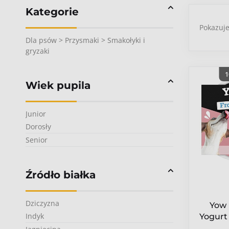
Kategorie
Pokazuj
Dla psów > Przysmaki > Smakołyki i
gryzaki
1
Wiek pupila
Junior
Dorosły
Senior
Źródło białka
Dziczyzna
Yow 
Indyk
Yogurt
jogurt