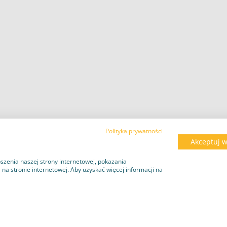
Polityka prywatności
Akceptuj w
szenia naszej strony internetowej, pokazania
a stronie internetowej. Aby uzyskać więcej informacji na