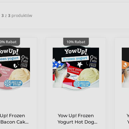
e
3
z
3
produktów
0% Rabat
10% Rabat
Up! Frozen
Yow Up! Frozen
 Bacon Cake -
Yogurt Hot Dog
 do mrożenia
with Cheese - jogurt
T