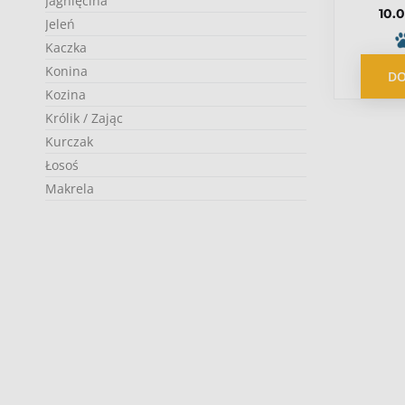
Jagnięcina
10.0
be
Jeleń
Kaczka
Konina
DO
Kozina
Królik / Zając
Kurczak
Łosoś
Makrela
Ryby
Struś
Wołowina
Tuńczyk
Przepiórka
Insekty
Wieprzowina
Kangur
Drób