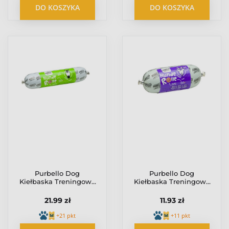
DO KOSZYKA
DO KOSZYKA
Purbello Dog
Purbello Dog
Kiełbaska Treningowa
Kiełbaska Treningowa
Monobiałkowa Konina
Monobiałkowa Koza
400g
200g
21.99 zł
11.93 zł
+21 pkt
+11 pkt