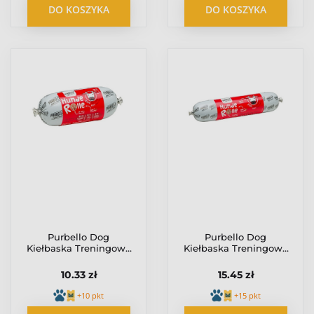
DO KOSZYKA
DO KOSZYKA
Purbello Dog
Purbello Dog
Kiełbaska Treningowa
Kiełbaska Treningowa
Monobiałkowa
Monobiałkowa
Wołowina 200g
Wołowina 400g
10.33 zł
15.45 zł
+10 pkt
+15 pkt