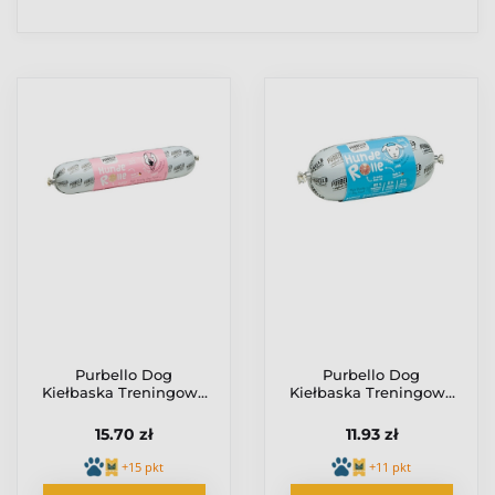
Purbello Dog
Purbello Dog
Kiełbaska Treningowa
Kiełbaska Treningowa
Monobiałkowa Indyk
Monobiałkowa
400g
Jagnięcina 200g
15.70 zł
11.93 zł
+15 pkt
+11 pkt