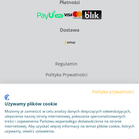
Płatności
Dostawa
Regulamin
Polityka Prywatności
Polityka plików cookie
Polityka prywatności
Obowiązek informacyjny RODO
Używamy plików cookie
Program lojalnościowy
Możemy je zamieścić w celu analizy danych dotyczących odwiedzających,
ulepszenia naszej strony internetowej, pokazania spersonalizowanych
Dostawa i zwroty
treści i zapewnienia Państwu wspaniałego doświadczenia na stronie
internetowej. Aby uzyskać więcej informacji na temat plików cookie, których
Kontakt
używamy, otwórz ustawienia.