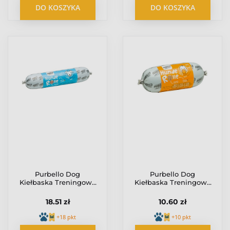
DO KOSZYKA
DO KOSZYKA
Purbello Dog
Purbello Dog
Kiełbaska Treningowa
Kiełbaska Treningowa
Monobiałkowa
Monobiałkowa Kaczka
Jagnięcina 400g
200g
18.51 zł
10.60 zł
+18 pkt
+10 pkt