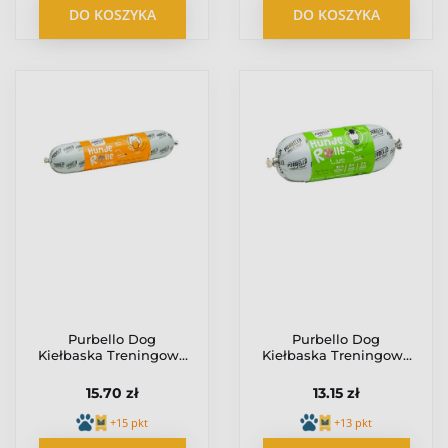
DO KOSZYKA
DO KOSZYKA
Purbello Dog
Purbello Dog
Kiełbaska Treningowa
Kiełbaska Treningowa
Monobiałkowa Kaczka
Monobiałkowa Konina
400g
200g
15.70 zł
13.15 zł
+15 pkt
+13 pkt