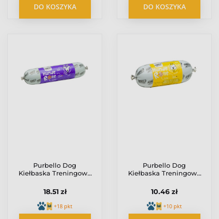
DO KOSZYKA
DO KOSZYKA
Purbello Dog
Purbello Dog
Kiełbaska Treningowa
Kiełbaska Treningowa
Monobiałkowa Koza
Monobiałkowa
400g
Kurczak 200g
18.51 zł
10.46 zł
+18 pkt
+10 pkt