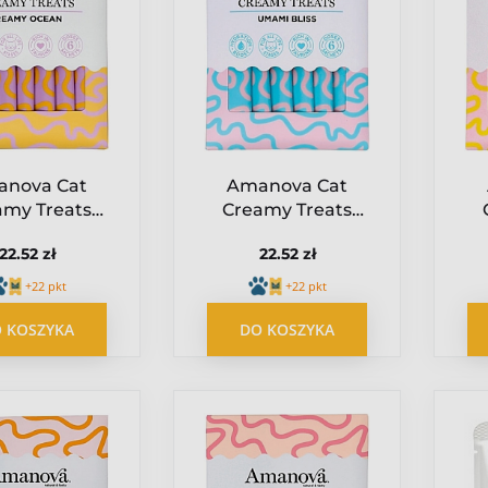
nova Cat
Amanova Cat
amy Treats
Creamy Treats
y Ocean Tuna
Umami Bliss
22.52 zł
22.52 zł
oat milk -
Chicken &
zyk i mleko
Katsuobushi -
+22 pkt
+22 pkt
zy 6x15g
kurczak i
ku
 KOSZYKA
DO KOSZYKA
katsuobushi 6x15g