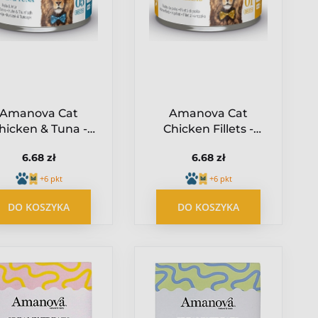
Amanova Cat
Amanova Cat
hicken & Tuna -
Chicken Fillets -
czak i tuńczyk w
kurczak w bulionie
6.68 zł
6.68 zł
ionie puszka 70g
puszka 70g [01]
[05]
+6 pkt
+6 pkt
DO KOSZYKA
DO KOSZYKA