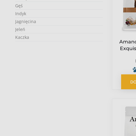
Gęś
Indyk
Jagnięcina
Jeleń
Kaczka
Amano
Konina
Exquis
Kozina
kur
Królik / Zając
Kurczak
Łosoś
DO
Makrela
Owoce morza
Ryby
Struś
Wołowina
Tuńczyk
Perliczka