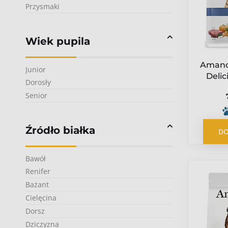
Przysmaki
Wiek pupila
Amano
Junior
Delic
Dorosły
jagn
Senior
Źródło białka
DO
Bawół
Renifer
Bażant
Cielęcina
Dorsz
Dziczyzna