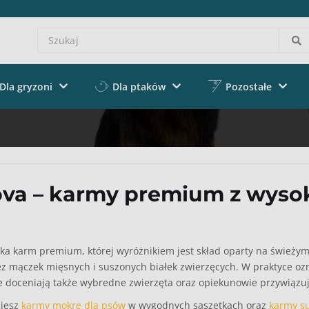
Dla gryzoni
Dla ptaków
Pozostałe
a – karmy premium z wysok
a karm premium, której wyróżnikiem jest skład oparty na świeży
 mączek mięsnych i suszonych białek zwierzęcych. W praktyce ozna
e doceniają także wybredne zwierzęta oraz opiekunowie przywiązując
ziesz
karmy mokre dla psów
w wygodnych saszetkach oraz
karmy s