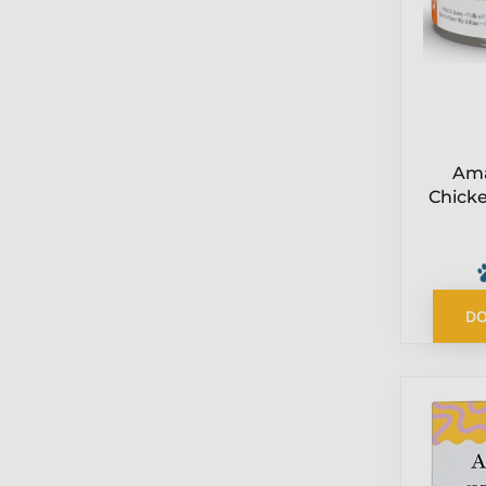
Ama
Chicke
kurc
bulion
DO