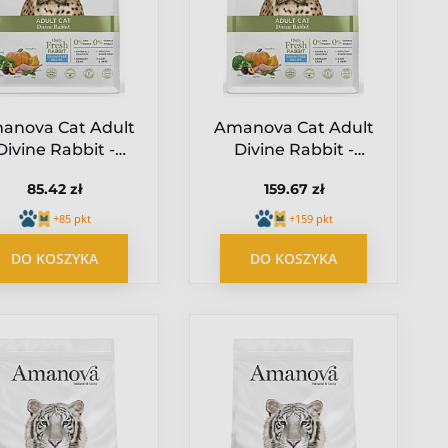
anova Cat Adult
Amanova Cat Adult
Divine Rabbit -
Divine Rabbit -
królik 1,5kg
królik 4kg
85.42 zł
159.67 zł
+85 pkt
+159 pkt
DO KOSZYKA
DO KOSZYKA