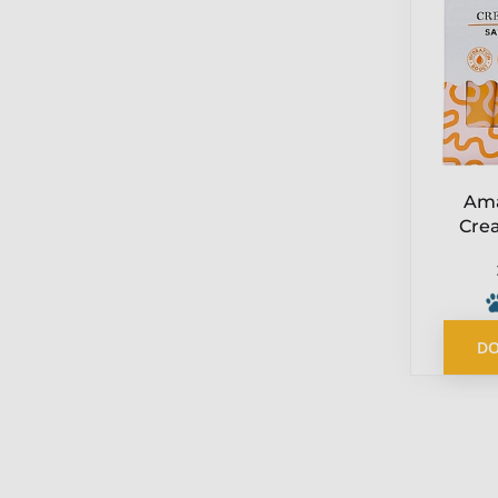
Ama
Cre
Savor
kur
DO