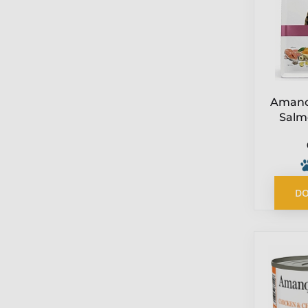
Przepiórka
Insekty
Wieprzowina
Kangur
Drób
Pstrąg
Amano
Łoś
Salm
ło
Owca
DO