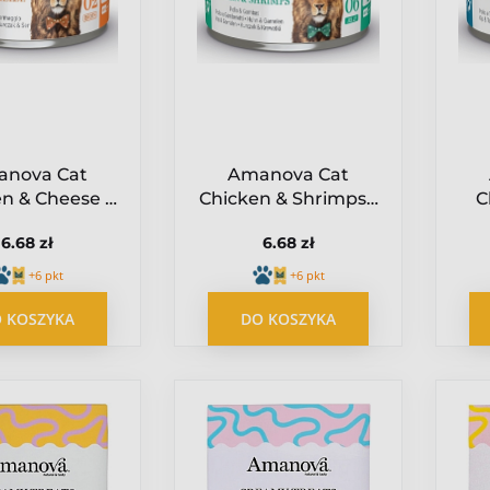
nova Cat
Amanova Cat
n & Cheese -
Chicken & Shrimps -
C
zak i ser w
kurczak i krewetki
kur
6.68 zł
6.68 zł
ie puszka 70g
w galaretce puszka
bul
[02]
70g [06]
+6 pkt
+6 pkt
 KOSZYKA
DO KOSZYKA