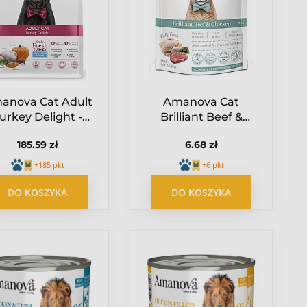
anova Cat Adult
Amanova Cat
urkey Delight -
Brilliant Beef &
indyk 4kg
Chicken - wołowina i
185.59 zł
6.68 zł
kurczak saszetka
85g [P14]
+185 pkt
+6 pkt
DO KOSZYKA
DO KOSZYKA