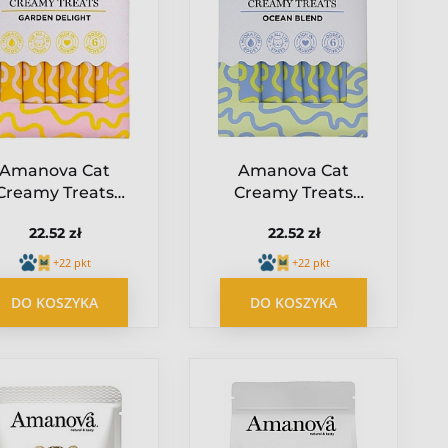
Amanova Cat
Amanova Cat
Creamy Treats
Creamy Treats
Garden Delight
Ocean Blend Tuna &
22.52 zł
22.52 zł
Chicken &
Salmon - tuńczyk i
Vegetables -
łosoś 6x15g
+22 pkt
+22 pkt
rczak i warzywa
DO KOSZYKA
DO KOSZYKA
6x15g