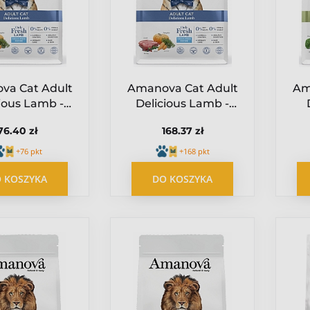
va Cat Adult
Amanova Cat Adult
Am
ious Lamb -
Delicious Lamb -
ięcina 1,5kg
jagnięcina 4kg
76.40 zł
168.37 zł
+76 pkt
+168 pkt
 KOSZYKA
DO KOSZYKA