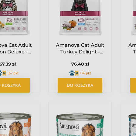
va Cat Adult
Amanova Cat Adult
Am
on Deluxe -
Turkey Delight -
T
soś 1,5kg
indyk 1,5kg
67.39 zł
76.40 zł
+67 pkt
+76 pkt
 KOSZYKA
DO KOSZYKA