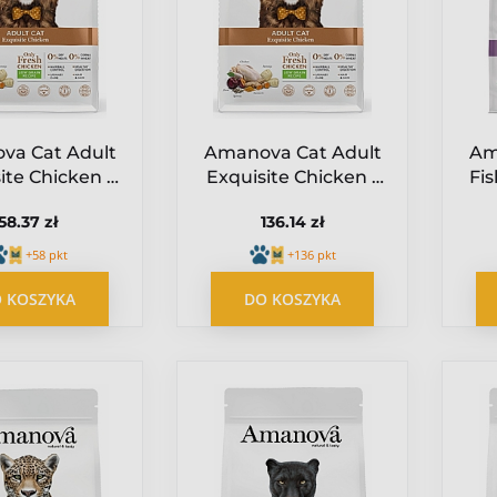
va Cat Adult
Amanova Cat Adult
Am
ite Chicken -
Exquisite Chicken -
Fi
czak 1,5kg
kurczak 6kg
F
58.37 zł
136.14 zł
+58 pkt
+136 pkt
 KOSZYKA
DO KOSZYKA