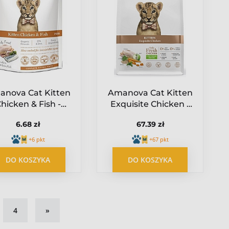
nova Cat Kitten
Amanova Cat Kitten
hicken & Fish -
Exquisite Chicken -
czak i biała ryba
kurczak 1,5kg
6.68 zł
67.39 zł
szetka 85g [P09]
+6 pkt
+67 pkt
DO KOSZYKA
DO KOSZYKA
4
»