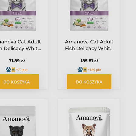
anova Cat Adult
Amanova Cat Adult
sh Delicacy White
Fish Delicacy White
ish - biała ryba
Fish - biała ryba 6kg
71.89 zł
185.81 zł
1,5kg
+71 pkt
+185 pkt
DO KOSZYKA
DO KOSZYKA