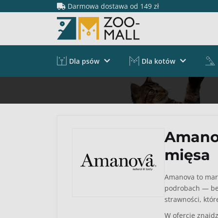
Darmowa dostawa od 149 zł
Dla psów
Dla kotów
Amanov
mięsa
Amanova to mark
podrobach — bez
strawności, któr
W ofercie znajd