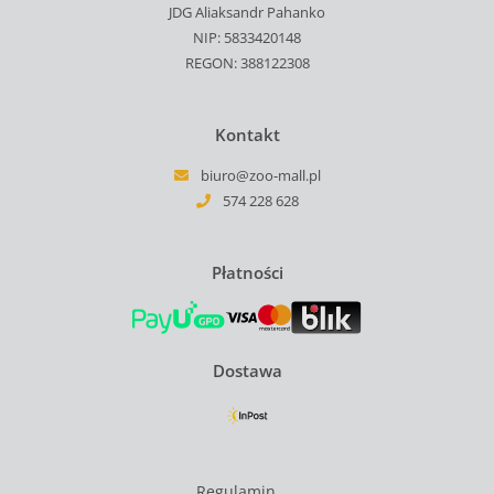
JDG Aliaksandr Pahanko
NIP: 5833420148
REGON: 388122308
Kontakt
biuro@zoo-mall.pl
574 228 628
Płatności
Dostawa
Regulamin