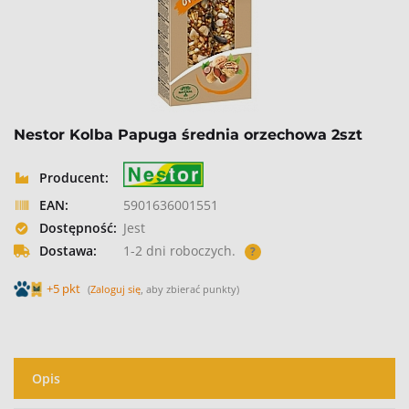
Nestor Kolba Papuga średnia orzechowa 2szt
Producent:
EAN:
5901636001551
Dostępność:
Jest
Dostawa:
1-2 dni roboczych.
?
+5 pkt
(
Zaloguj się
, aby zbierać punkty)
Opis