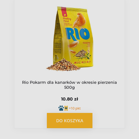
przedłużysz jego trwałość.
Pokarm ma długą datę przydatności do spożycia, co
zapewnia jego skuteczność i bezpieczeństwo nawet
przy dłuższym przechowywaniu.
Zawsze sprawdzaj datę ważności przed podaniem.
W przypadku jakichkolwiek wątpliwości co do jakości
lub świeżości produktu, nie podawaj go ptakowi.
Rio Pokarm dla kanarków w okresie pierzenia
500g
10.80 zł
+10 pkt
OPUBLIKUJ OPINIĘ
DO KOSZYKA