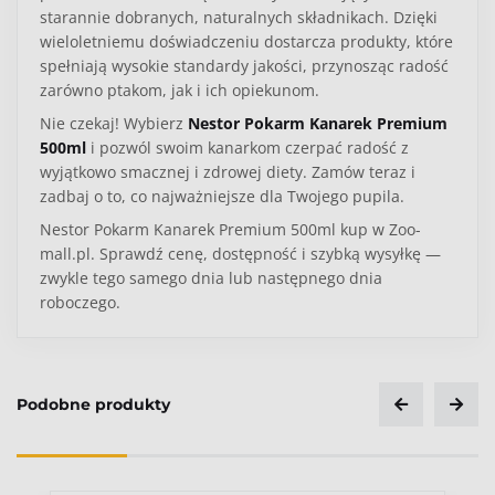
starannie dobranych, naturalnych składnikach. Dzięki
wieloletniemu doświadczeniu dostarcza produkty, które
spełniają wysokie standardy jakości, przynosząc radość
zarówno ptakom, jak i ich opiekunom.
Nie czekaj! Wybierz
Nestor Pokarm Kanarek Premium
500ml
i pozwól swoim kanarkom czerpać radość z
wyjątkowo smacznej i zdrowej diety. Zamów teraz i
zadbaj o to, co najważniejsze dla Twojego pupila.
Nestor Pokarm Kanarek Premium 500ml kup w Zoo-
mall.pl. Sprawdź cenę, dostępność i szybką wysyłkę —
zwykle tego samego dnia lub następnego dnia
roboczego.
Pamiętaj, aby przechowywać pokarm w chłodnym i
suchym miejscu, z dala od bezpośredniego światła
Podobne produkty
słonecznego, które może negatywnie wpływać na
jego składniki.
Zwracaj uwagę na szczelność opakowania — w ten
Ocena
sposób zapobiegniesz dostawaniu się wilgoci i