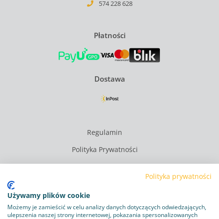
574 228 628
Płatności
Dostawa
Regulamin
Polityka Prywatności
Polityka plików cookie
Polityka prywatności
Obowiązek informacyjny RODO
Używamy plików cookie
Program lojalnościowy
Możemy je zamieścić w celu analizy danych dotyczących odwiedzających,
ulepszenia naszej strony internetowej, pokazania spersonalizowanych
Dostawa i zwroty