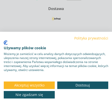
Dostawa
Regulamin
Polityka prywatności
Polityka Prywatności
Używamy plików cookie
Polityka plików cookie
Możemy je zamieścić w celu analizy danych dotyczących odwiedzających,
ulepszenia naszej strony internetowej, pokazania spersonalizowanych
Obowiązek informacyjny RODO
treści i zapewnienia Państwu wspaniałego doświadczenia na stronie
internetowej. Aby uzyskać więcej informacji na temat plików cookie, których
używamy, otwórz ustawienia.
Program lojalnościowy
Dostawa i zwroty
Akceptuj wszystko
Dostosuj
Kontakt
Nie zgadzam się
DO KOSZYKA
34.43 zł
Copyright © 2026
zoo-mall.pl