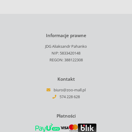
Informacje prawne
JDG Aliaksandr Pahanko
NIP: 5833420148
REGON: 388122308
Kontakt
biuro@zoo-mall.pl
574 228 628
Płatności