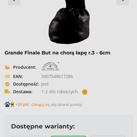
Grande Finale But na chorą łapę r.3 - 6cm
Producent:
EAN:
5907548617286
Dostępność:
Jest
Dostawa:
1-2 dni roboczych.
?
+20 pkt
(
Zaloguj się
, aby zbierać punkty)
Dostępne warianty: