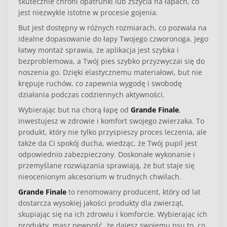
skutecznie chroni opatrunki lub zszycia na łapach, co
jest niezwykle istotne w procesie gojenia.
But jest dostępny w różnych rozmiarach, co pozwala na
idealne dopasowanie do łapy Twojego czworonoga. Jego
łatwy montaż sprawia, że aplikacja jest szybka i
bezproblemowa, a Twój pies szybko przyzwyczai się do
noszenia go. Dzięki elastycznemu materiałowi, but nie
krępuje ruchów, co zapewnia wygodę i swobodę
działania podczas codziennych aktywności.
Wybierając but na chorą łapę od
Grande Finale
,
inwestujesz w zdrowie i komfort swojego zwierzaka. To
produkt, który nie tylko przyspieszy proces leczenia, ale
także da Ci spokój ducha, wiedząc, że Twój pupil jest
odpowiednio zabezpieczony. Doskonałe wykonanie i
przemyślane rozwiązania sprawiają, że but staje się
nieocenionym akcesorium w trudnych chwilach.
Grande Finale
to renomowany producent, który od lat
dostarcza wysokiej jakości produkty dla zwierząt,
skupiając się na ich zdrowiu i komforcie. Wybierając ich
produkty, masz pewność, że dajesz swojemu psu to, co