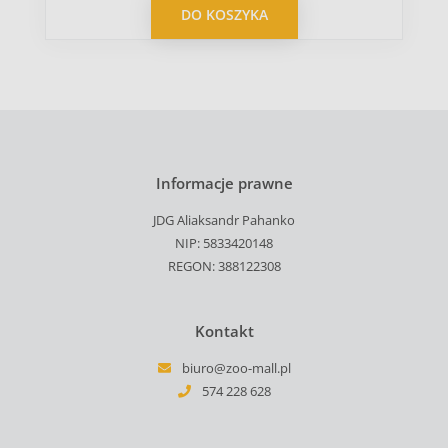
DO KOSZYKA
Informacje prawne
JDG Aliaksandr Pahanko
NIP: 5833420148
REGON: 388122308
Kontakt
biuro@zoo-mall.pl
574 228 628