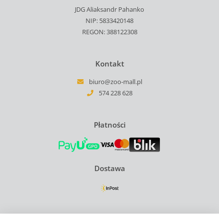
JDG Aliaksandr Pahanko
NIP: 5833420148
REGON: 388122308
Kontakt
biuro@zoo-mall.pl
574 228 628
Płatności
Dostawa