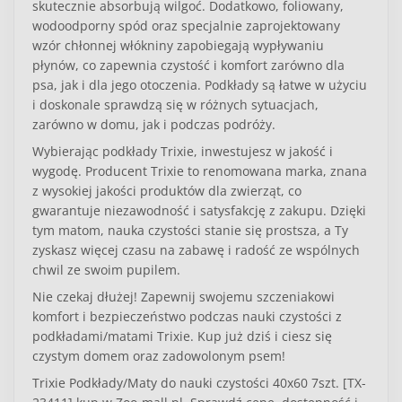
skutecznie absorbują wilgoć. Dodatkowo, foliowany,
wodoodporny spód oraz specjalnie zaprojektowany
wzór chłonnej włókniny zapobiegają wypływaniu
płynów, co zapewnia czystość i komfort zarówno dla
psa, jak i dla jego otoczenia. Podkłady są łatwe w użyciu
i doskonale sprawdzą się w różnych sytuacjach,
zarówno w domu, jak i podczas podróży.
Wybierając podkłady Trixie, inwestujesz w jakość i
wygodę. Producent Trixie to renomowana marka, znana
z wysokiej jakości produktów dla zwierząt, co
gwarantuje niezawodność i satysfakcję z zakupu. Dzięki
tym matom, nauka czystości stanie się prostsza, a Ty
zyskasz więcej czasu na zabawę i radość ze wspólnych
chwil ze swoim pupilem.
Nie czekaj dłużej! Zapewnij swojemu szczeniakowi
komfort i bezpieczeństwo podczas nauki czystości z
podkładami/matami Trixie. Kup już dziś i ciesz się
czystym domem oraz zadowolonym psem!
Trixie Podkłady/Maty do nauki czystości 40x60 7szt. [TX-