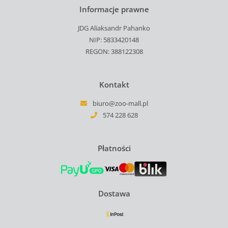
Informacje prawne
JDG Aliaksandr Pahanko
NIP: 5833420148
REGON: 388122308
Kontakt
biuro@zoo-mall.pl
574 228 628
Płatności
Dostawa