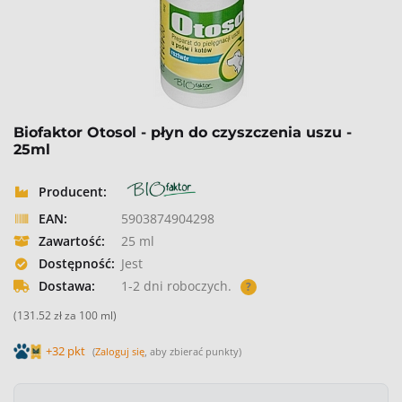
Biofaktor Otosol - płyn do czyszczenia uszu -
25ml
Producent:
EAN:
5903874904298
Zawartość:
25 ml
Dostępność:
Jest
Dostawa:
1-2 dni roboczych.
?
(131.52 zł za 100 ml)
+32 pkt
(
Zaloguj się
, aby zbierać punkty)