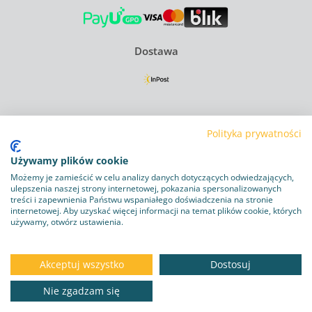
Dostawa
Regulamin
Polityka prywatności
Polityka Prywatności
Używamy plików cookie
Polityka plików cookie
Możemy je zamieścić w celu analizy danych dotyczących odwiedzających,
ulepszenia naszej strony internetowej, pokazania spersonalizowanych
treści i zapewnienia Państwu wspaniałego doświadczenia na stronie
Obowiązek informacyjny RODO
internetowej. Aby uzyskać więcej informacji na temat plików cookie, których
używamy, otwórz ustawienia.
Program lojalnościowy
Dostawa i zwroty
Akceptuj wszystko
Dostosuj
Kontakt
Nie zgadzam się
DO KOSZYKA
32.88 zł