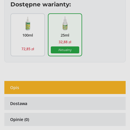
Dostępne warianty:
Biofaktor Otosol - płyn do czyszczenia uszu - 100ml - 72,85 z
100ml
25ml
32,88 zł
72,85 zł
Aktualny
Opis
Dostawa
Opinie (0)