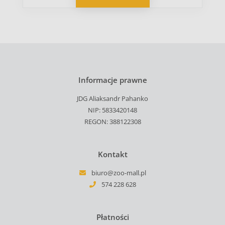
Informacje prawne
JDG Aliaksandr Pahanko
NIP: 5833420148
REGON: 388122308
Kontakt
biuro@zoo-mall.pl
574 228 628
Płatności