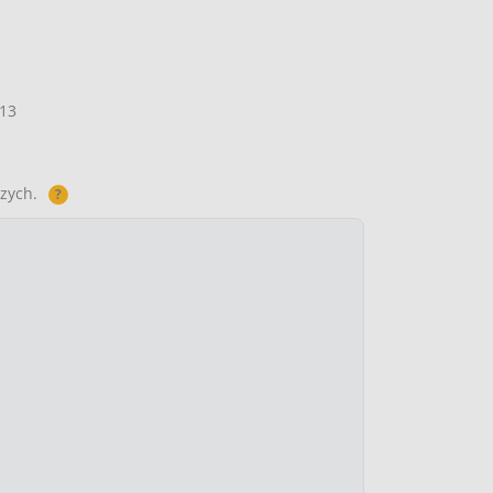
13
zych.
?
ł