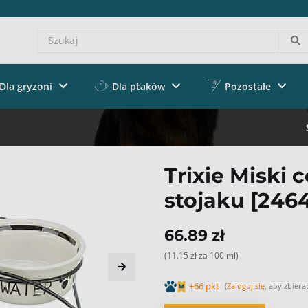
Dla gryzoni
Dla ptaków
Pozostałe
Trixie Miski 
stojaku [2464
66.89 zł
(11.15 zł za 100 ml)
+66 pkt
(
Zaloguj się
, aby zbiera