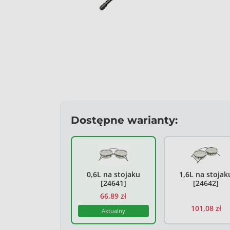
Dostępne warianty:
Trixie Miski cera
0,6L na stojaku
1,6L na stojak
[24641]
[24642]
66,89 zł
101,08 zł
Aktualny