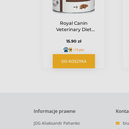
 vom
Royal Canin
g Adult
Veterinary Diet
nięcina
Canine
15.90 zł
Gastrointestinal
puszka 400g
pkt
+15 pkt
YKA
DO KOSZYKA
Informacje prawne
Konta
JDG Aliaksandr Pahanko
bi