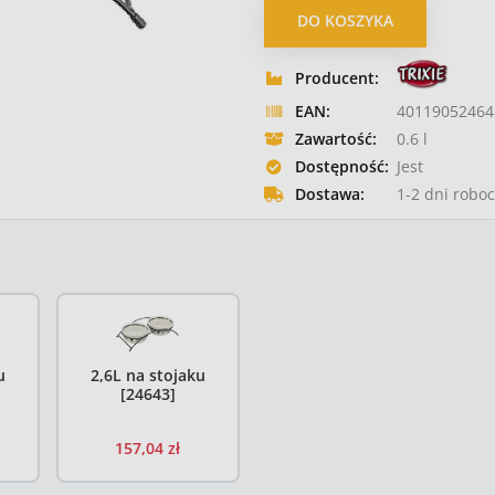
DO KOSZYKA
Producent:
EAN:
40119052464
Zawartość:
0.6 l
Dostępność:
Jest
Dostawa:
1-2 dni roboc
miczne 1,6L na stojaku [24642] - 101,08 zł
Trixie Miski ceramiczne 2,6L na stojaku [24643] - 157,04 z
u
2,6L na stojaku
[24643]
157,04 zł