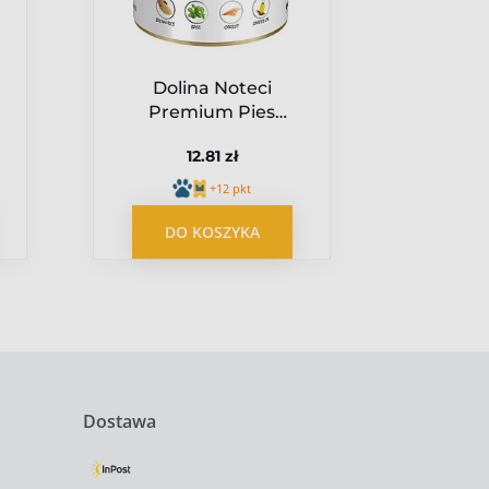
Dolina Noteci
Dol
Premium Pies
Pre
Dziczyzna puszka
Dziczy
12.81 zł
800g
+12 pkt
DO KOSZYKA
DO
Dostawa