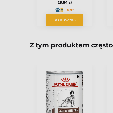
ł
28.84 zł
zara
300ml czarna
pkt
+28 pkt
YKA
DO KOSZYKA
Z tym produktem często