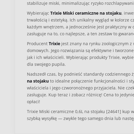
stabilizuje miski, minimalizując ryzyko rozchlapywa
Wybierając
Trixie Miski ceramiczne na stojaku
, inwe
trwałością i estetyką. Ich unikalny wygląd w kolorze
każdym wnętrzem, a jednocześnie jest praktyczny w 
zasługuje na to, co najlepsze, a ten zestaw to gwaran
Producent
Trixie
jest znany na rynku zoologicznym z w
domowych. Jego rozwiązania są efektywne i tworzone
jak i ich właścicieli. Wybierając produkty Trixie, wy
dla swojego pupila.
Nadszedł czas, by podnieść standardy codziennego ż
na stojaku
to idealne połączenie funkcjonalności i s
właściciela i jego czworonożnego przyjaciela. Nie cze
zasługuje. Kup teraz i zobacz różnicę! Cena to jedynie
opłaci!
Trixie Miski ceramiczne 0,6L na stojaku [24641] kup 
szybką wysyłkę — zwykle tego samego dnia lub nast