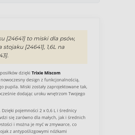
ku [24641] to miski dla psów,
stojaku [24641], 1,6L na
43].
posiłków dzięki
Trixie Miscom
y nowoczesny design z funkcjonalnością,
o pupila. Miski zostały zaprojektowane tak,
ocześnie dodając uroku wnętrzom Twojego
. Dzięki pojemności
2 x 0,6 L
i średnicy
dzi się zarówno dla małych, jak i średnich
ystości i można je myć w zmywarce, co
tojak z antypoślizgowymi nóżkami