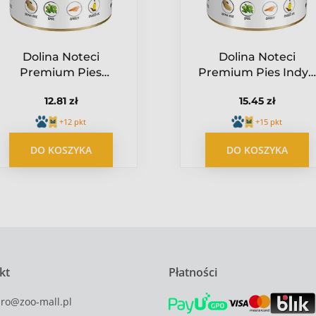
Dolina Noteci
Dolina Noteci
Premium Pies
Premium Pies Indyk
Wołowina puszka
puszka 800g
12.81 zł
15.45 zł
800g
+12 pkt
+15 pkt
DO KOSZYKA
DO KOSZYKA
kt
Płatności
uro@zoo-mall.pl