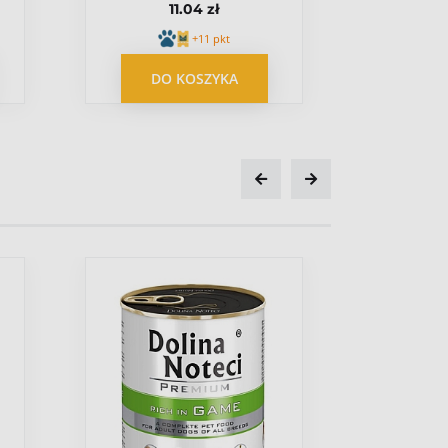
11.04 zł
+11 pkt
DO KOSZYKA
DO