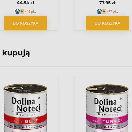
OPUBLIKUJ OPINIĘ
44.54 zł
77.95 zł
czarna
2x700ml biała
+44 pkt
+77 pkt
DO KOSZYKA
DO KOSZYKA
 kupują