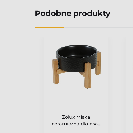
Podobne produkty
ska
Zolux Miska
la psa i
ceramiczna dla psa i
o Solo
kota Keramo Solo