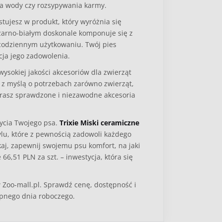
nia wody czy rozsypywania karmy.
stujesz w produkt, który wyróżnia się
 czarno-białym doskonale komponuje się z
codziennym użytkowaniu. Twój pies
cja jego zadowolenia.
ysokiej jakości akcesoriów dla zwierząt
 z myślą o potrzebach zarówno zwierząt,
bierasz sprawdzone i niezawodne akcesoria
ycia Twojego psa.
Trixie Miski ceramiczne
tylu, które z pewnością zadowoli każdego
kaj, zapewnij swojemu psu komfort, na jaki
 66,51 PLN za szt. – inwestycja, która się
w Zoo-mall.pl. Sprawdź cenę, dostępność i
ępnego dnia roboczego.