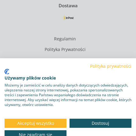
Dostawa
Regulamin
Polityka Prywatności
Polityka plików cookie
Polityka prywatności
Obowiązek informacyjny RODO
Używamy plików cookie
Program lojalnościowy
Możemy je zamieścić w celu analizy danych dotyczących odwiedzających,
ulepszenia naszej strony internetowej, pokazania spersonalizowanych
Dostawa i zwroty
treści i zapewnienia Państwu wspaniałego doświadczenia na stronie
internetowej. Aby uzyskać więcej informacji na temat plików cookie, których
Kontakt
używamy, otwórz ustawienia.
Copyright © 2026
zoo-mall.pl
Akceptuj wszystko
Dostosuj
Nie zgadzam się