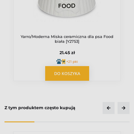
Yarro/Moderna Miska ceramiczna dla psa Food
biała [Y2753]
21.45 zł
+21 pkt
OPUBLIKUJ OPINIĘ
DO KOSZYKA
Z tym produktem często kupują