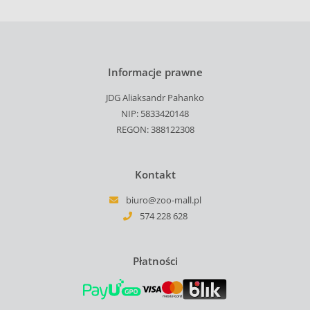
Informacje prawne
JDG Aliaksandr Pahanko
NIP: 5833420148
REGON: 388122308
Kontakt
biuro@zoo-mall.pl
574 228 628
Płatności