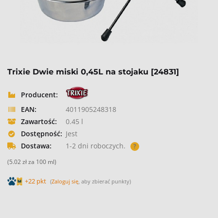
Trixie Dwie miski 0,45L na stojaku [24831]
Producent:
EAN:
4011905248318
Zawartość:
0.45 l
Dostępność:
Jest
Dostawa:
1-2 dni roboczych.
?
(5.02 zł za 100 ml)
+22 pkt
(
Zaloguj się
, aby zbierać punkty)