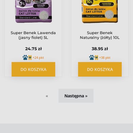
Super Benek Lawenda
Super Benek
(jasny fiolet) 5L
Naturalny (żółty) 10L
24.75 zł
38.95 zł
+24 pkt
+38 pkt
DO KOSZYKA
DO KOSZYKA
«
»