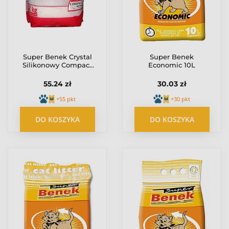
Super Benek Crystal
Super Benek
Silikonowy Compact
Economic 10L
7,6L / 3,2kg
55.24 zł
30.03 zł
+55 pkt
+30 pkt
DO KOSZYKA
DO KOSZYKA