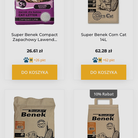
Super Benek Compact
Super Benek Corn Cat
Zapachowy Lawenda
14L
(ciemny fiolet) 5L
26.61 zł
62.28 zł
+26 pkt
+62 pkt
DO KOSZYKA
DO KOSZYKA
10% Rabat