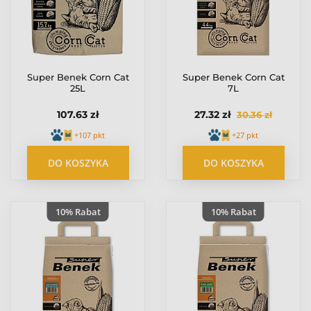
Super Benek Corn Cat
Super Benek Corn Cat
25L
7L
107.63 zł
27.32 zł
30.36 zł
+107 pkt
+27 pkt
DO KOSZYKA
DO KOSZYKA
10% Rabat
10% Rabat