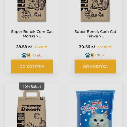
Super Benek Corn Cat
Super Benek Corn Cat
Morski 7L
Trawa 7L
28.58 zł
30.56 zł
31.76 zł
33.95 zł
+28 pkt
+30 pkt
DO KOSZYKA
DO KOSZYKA
10% Rabat