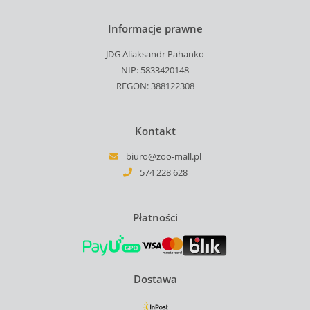
Informacje prawne
JDG Aliaksandr Pahanko
NIP: 5833420148
REGON: 388122308
Kontakt
biuro@zoo-mall.pl
574 228 628
Płatności
Dostawa