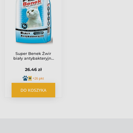
Super Benek Żwir
biały antybakteryjny
5L
26.46 zł
+26 pkt
DO KOSZYKA