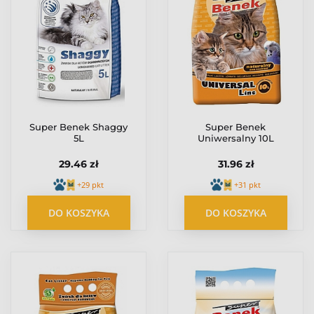
Super Benek Shaggy
Super Benek
5L
Uniwersalny 10L
29.46 zł
31.96 zł
+29 pkt
+31 pkt
DO KOSZYKA
DO KOSZYKA