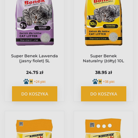
Super Benek Lawenda
Super Benek
(jasny fiolet) 5L
Naturalny (żółty) 10L
24.75 zł
38.95 zł
+24 pkt
+38 pkt
DO KOSZYKA
DO KOSZYKA