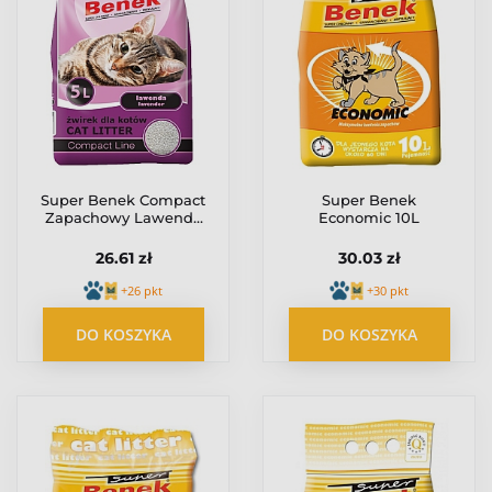
Super Benek Compact
Super Benek
Zapachowy Lawenda
Economic 10L
(ciemny fiolet) 5L
26.61 zł
30.03 zł
+26 pkt
+30 pkt
DO KOSZYKA
DO KOSZYKA