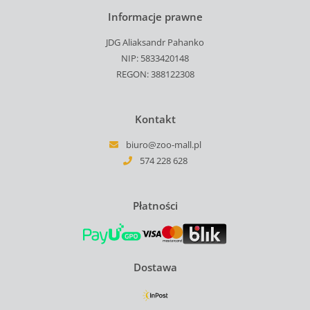
Informacje prawne
JDG Aliaksandr Pahanko
NIP: 5833420148
REGON: 388122308
Kontakt
biuro@zoo-mall.pl
574 228 628
Płatności
Dostawa