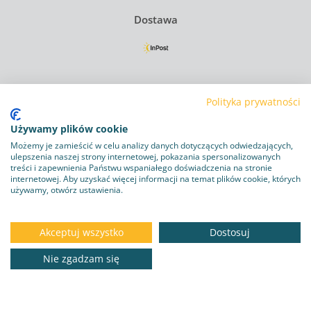
Dostawa
Regulamin
Polityka prywatności
Polityka Prywatności
Używamy plików cookie
Polityka plików cookie
Możemy je zamieścić w celu analizy danych dotyczących odwiedzających,
ulepszenia naszej strony internetowej, pokazania spersonalizowanych
Obowiązek informacyjny RODO
treści i zapewnienia Państwu wspaniałego doświadczenia na stronie
internetowej. Aby uzyskać więcej informacji na temat plików cookie, których
używamy, otwórz ustawienia.
Program lojalnościowy
Dostawa i zwroty
Akceptuj wszystko
Dostosuj
Kontakt
Nie zgadzam się
DO KOSZYKA
169.25 zł
Copyright © 2026
zoo-mall.pl