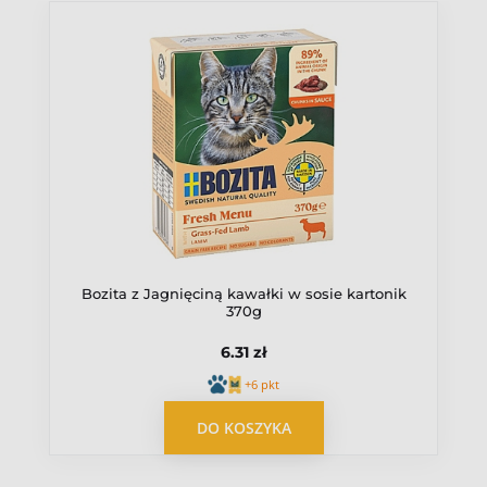
Bozita z Jagnięciną kawałki w sosie kartonik
370g
6.31 zł
+6 pkt
DO KOSZYKA