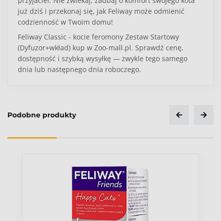
przyjaciel. Nie zwlekaj, zadbaj o komfort swojego kota
już dziś i przekonaj się, jak Feliway może odmienić
codzienność w Twoim domu!
Feliway Classic - kocie feromony Zestaw Startowy
(Dyfuzor+wkład) kup w Zoo-mall.pl. Sprawdź cenę,
dostępność i szybką wysyłkę — zwykle tego samego
dnia lub następnego dnia roboczego.
Wiek pupila
Senior
Podobne produkty
Ocena