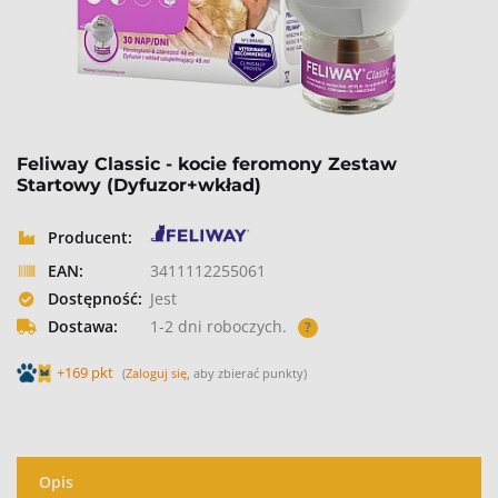
Feliway Classic - kocie feromony Zestaw
Startowy (Dyfuzor+wkład)
Producent:
EAN:
3411112255061
Dostępność:
Jest
Dostawa:
1-2 dni roboczych.
?
+169 pkt
(
Zaloguj się
, aby zbierać punkty)
Opis