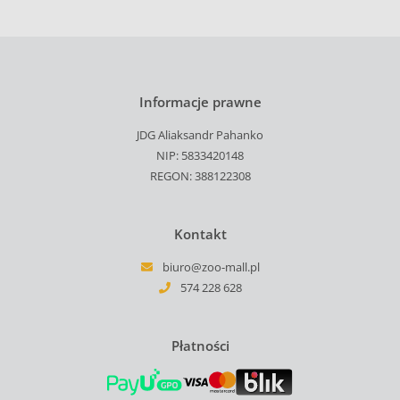
Informacje prawne
JDG Aliaksandr Pahanko
NIP: 5833420148
REGON: 388122308
Kontakt
biuro@zoo-mall.pl
574 228 628
Płatności