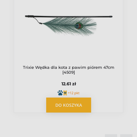
Trixie Wędka dla kota z pawim piórem 47cm
[4509]
12.61 zł
+12 pkt
OPUBLIKUJ OPINIĘ
DO KOSZYKA