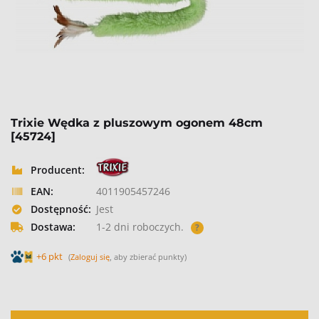
Trixie Wędka z pluszowym ogonem 48cm
[45724]
Producent:
EAN:
4011905457246
Dostępność:
Jest
Dostawa:
1-2 dni roboczych.
?
+6 pkt
(
Zaloguj się
, aby zbierać punkty)