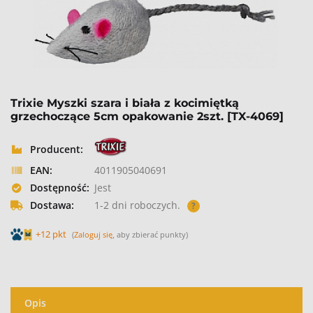
Trixie Myszki szara i biała z kocimiętką
grzechoczące 5cm opakowanie 2szt. [TX-4069]
Producent:
EAN:
4011905040691
Dostępność:
Jest
Dostawa:
1-2 dni roboczych.
?
+12 pkt
(
Zaloguj się
, aby zbierać punkty)
Opis