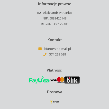
Informacje prawne
JDG Aliaksandr Pahanko
NIP: 5833420148
REGON: 388122308
Kontakt
biuro@zoo-mall.pl
574 228 628
Płatności
Dostawa