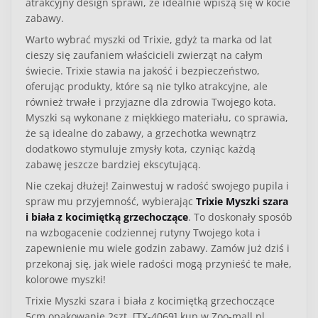
atrakcyjny design sprawi, że idealnie wpiszą się w kocie
zabawy.
Warto wybrać myszki od Trixie, gdyż ta marka od lat
cieszy się zaufaniem właścicieli zwierząt na całym
świecie. Trixie stawia na jakość i bezpieczeństwo,
oferując produkty, które są nie tylko atrakcyjne, ale
również trwałe i przyjazne dla zdrowia Twojego kota.
Myszki są wykonane z miękkiego materiału, co sprawia,
że są idealne do zabawy, a grzechotka wewnątrz
dodatkowo stymuluje zmysły kota, czyniąc każdą
zabawę jeszcze bardziej ekscytującą.
Nie czekaj dłużej! Zainwestuj w radość swojego pupila i
spraw mu przyjemność, wybierając
Trixie Myszki szara
i biała z kocimiętką grzechoczące
. To doskonały sposób
na wzbogacenie codziennej rutyny Twojego kota i
zapewnienie mu wiele godzin zabawy. Zamów już dziś i
przekonaj się, jak wiele radości mogą przynieść te małe,
kolorowe myszki!
Trixie Myszki szara i biała z kocimiętką grzechoczące
5cm opakowanie 2szt. [TX-4069] kup w Zoo-mall.pl.