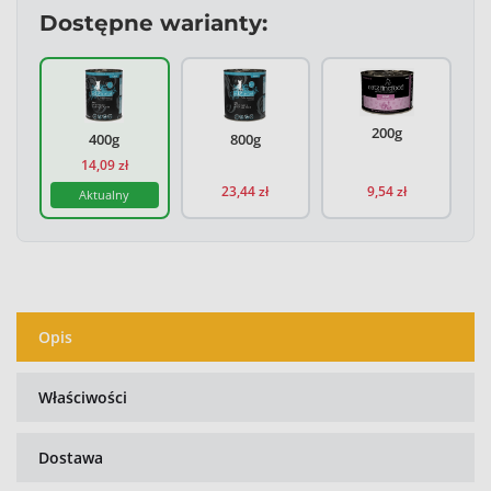
Dostępne warianty:
Catz Finefood Purrrr N.113 Owca puszka 
Catz Finefood Purrrr 
200g
400g
800g
14,09 zł
23,44 zł
9,54 zł
Aktualny
Opis
Właściwości
Dostawa