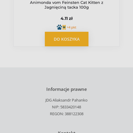
Animonda vom Feinsten Cat Kitten z
Jagnięciną tacka 100g
4.11 zł
+4 pkt
DO KOSZYKA
Informacje prawne
JDG Aliaksandr Pahanko
NIP: 5833420148
REGON: 388122308