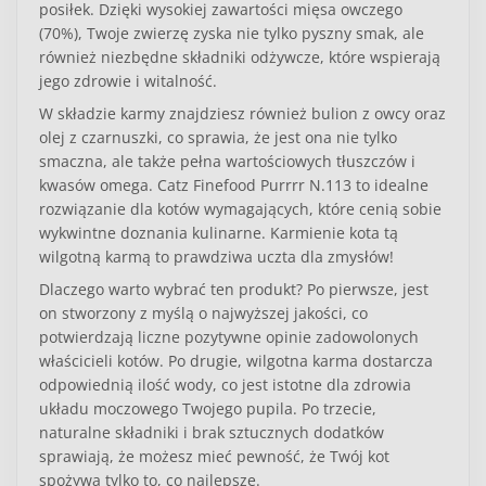
posiłek. Dzięki wysokiej zawartości mięsa owczego
(70%), Twoje zwierzę zyska nie tylko pyszny smak, ale
również niezbędne składniki odżywcze, które wspierają
jego zdrowie i witalność.
W składzie karmy znajdziesz również bulion z owcy oraz
olej z czarnuszki, co sprawia, że jest ona nie tylko
smaczna, ale także pełna wartościowych tłuszczów i
kwasów omega.
Catz Finefood Purrrr N.113
to idealne
rozwiązanie dla kotów wymagających, które cenią sobie
wykwintne doznania kulinarne. Karmienie kota tą
wilgotną karmą to prawdziwa uczta dla zmysłów!
Dlaczego warto wybrać ten produkt? Po pierwsze, jest
on stworzony z myślą o najwyższej jakości, co
potwierdzają liczne pozytywne opinie zadowolonych
właścicieli kotów. Po drugie, wilgotna karma dostarcza
odpowiednią ilość wody, co jest istotne dla zdrowia
układu moczowego Twojego pupila. Po trzecie,
naturalne składniki i brak sztucznych dodatków
sprawiają, że możesz mieć pewność, że Twój kot
spożywa tylko to, co najlepsze.