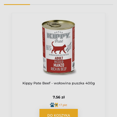
Karma mokra
Ocena
Wiek pupila
Dorosły
Źródło białka
Jagnięcina
Kippy Pate Beef - wołowina puszka 400g
7.56 zł
+7 pkt
OPUBLIKUJ OPINIĘ
DO KOSZYKA