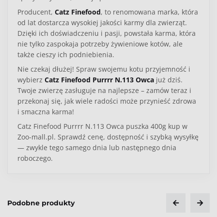
Producent,
Catz Finefood
, to renomowana marka, która
od lat dostarcza wysokiej jakości karmy dla zwierząt.
Dzięki ich doświadczeniu i pasji, powstała karma, która
nie tylko zaspokaja potrzeby żywieniowe kotów, ale
także cieszy ich podniebienia.
Nie czekaj dłużej! Spraw swojemu kotu przyjemność i
wybierz
Catz Finefood Purrrr N.113 Owca
już dziś.
Twoje zwierzę zasługuje na najlepsze – zamów teraz i
przekonaj się, jak wiele radości może przynieść zdrowa
i smaczna karma!
Catz Finefood Purrrr N.113 Owca puszka 400g kup w
Zoo-mall.pl. Sprawdź cenę, dostępność i szybką wysyłkę
— zwykle tego samego dnia lub następnego dnia
roboczego.
Kategoria
Kot
Podobne produkty
Typ produktu