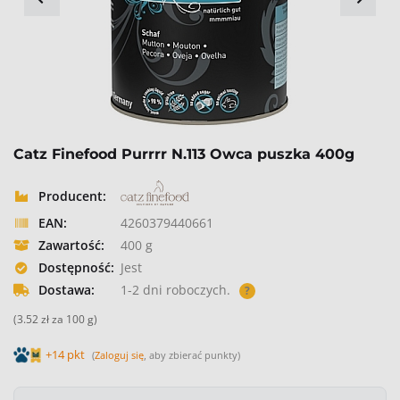
Catz Finefood Purrrr N.113 Owca puszka 400g
Producent:
EAN:
4260379440661
Zawartość:
400 g
Dostępność:
Jest
Dostawa:
1-2 dni roboczych.
?
(3.52 zł za 100 g)
+14 pkt
(
Zaloguj się
, aby zbierać punkty)