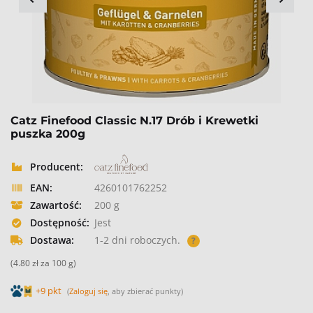
Catz Finefood Classic N.17 Drób i Krewetki
puszka 200g
Producent:
EAN:
4260101762252
Zawartość:
200 g
Dostępność:
Jest
Dostawa:
1-2 dni roboczych.
?
(4.80 zł za 100 g)
+9 pkt
(
Zaloguj się
, aby zbierać punkty)