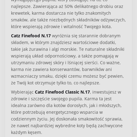
najlepsze. Zawierająca aż 50% delikatnego drobiu oraz
krewetek, karma dostarcza nie tylko znakomitych
smaków, ale także niezbędnych składników odżywczych,
które wspierają zdrowie i witalność Twojego kota.
Catz Finefood N.17
wyróżnia się starannie dobranym
składem, w którym znajdziesz wartościowe dodatki,
takie jak żurawina i algi morskie. Te naturalne składniki
wspierają układ odpornościowy, a także pomagają w
utrzymaniu zdrowej skóry i lśniącej sierści. Co ważne,
karma nie zawiera konserwantów, barwników ani
wzmacniaczy smaku, dzięki czemu możesz być pewien,
że Twój kot otrzymuje tylko to, co najlepsze.
Wybierając
Catz Finefood Classic N.17
, inwestujesz w
zdrowie i szczęście swojego pupila. Karma ta jest
idealna zarówno dla kotów dorosłych, jak i młodszych,
które potrzebują energetycznego wsparcia w
codziennym życiu. Jej doskonała smakowitość sprawia,
że nawet najbardziej wybredne koty będą zachwycone
każdym kęsem.