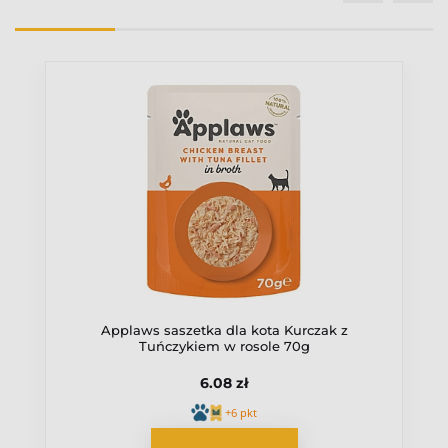
Karma mokra
Ocena
Wiek pupila
Dorosły
Źródło białka
Drób
Applaws saszetka dla kota Kurczak z
Tuńczykiem w rosole 70g
6.08 zł
+6 pkt