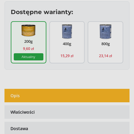
Dostępne warianty:
Catz Finefood Classic N.17 Drób i Krewetk
Catz Finefood Classic
200g
400g
800g
9,60 zł
15,29 zł
23,14 zł
Aktualny
Opis
Właściwości
Dostawa