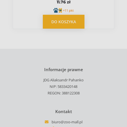
11.76 zł
+11 pkt
DO KOSZYKA
Informacje prawne
JDG Aliaksandr Pahanko
NIP: 5833420148
REGON: 388122308
Kontakt
biuro@zoo-mall.pl