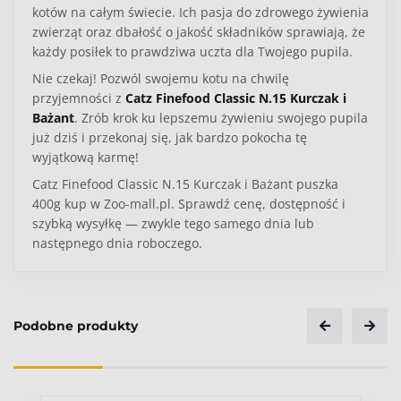
kotów na całym świecie. Ich pasja do zdrowego żywienia
zwierząt oraz dbałość o jakość składników sprawiają, że
każdy posiłek to prawdziwa uczta dla Twojego pupila.
Nie czekaj! Pozwól swojemu kotu na chwilę
przyjemności z
Catz Finefood Classic N.15 Kurczak i
Bażant
. Zrób krok ku lepszemu żywieniu swojego pupila
już dziś i przekonaj się, jak bardzo pokocha tę
wyjątkową karmę!
Catz Finefood Classic N.15 Kurczak i Bażant puszka
400g kup w Zoo-mall.pl. Sprawdź cenę, dostępność i
szybką wysyłkę — zwykle tego samego dnia lub
następnego dnia roboczego.
Kategoria
Kot
Podobne produkty
Typ produktu
Karma mokra
Ocena
Wiek pupila