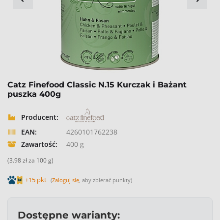
Catz Finefood Classic N.15 Kurczak i Bażant
puszka 400g
Producent:
EAN:
4260101762238
Zawartość:
400 g
(3.98 zł za 100 g)
+15 pkt
(
Zaloguj się
, aby zbierać punkty)
Dostępne warianty: