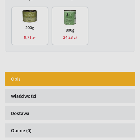
Catz Finefood Classic N.15 Kurczak i Bażant puszka 200g - 9,
Catz Finefood Classic N.15 Kurczak i Baż
200g
800g
9,71 zł
24,23 zł
Opis
Właściwości
Dostawa
Opinie (0)