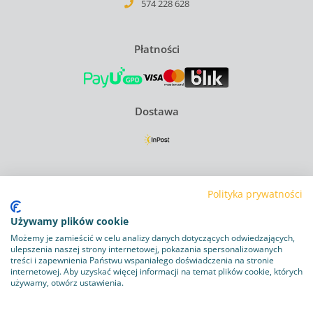
574 228 628
Płatności
Dostawa
Regulamin
Polityka prywatności
Polityka Prywatności
Używamy plików cookie
Polityka plików cookie
Możemy je zamieścić w celu analizy danych dotyczących odwiedzających,
ulepszenia naszej strony internetowej, pokazania spersonalizowanych
treści i zapewnienia Państwu wspaniałego doświadczenia na stronie
Obowiązek informacyjny RODO
internetowej. Aby uzyskać więcej informacji na temat plików cookie, których
używamy, otwórz ustawienia.
Program lojalnościowy
Dostawa i zwroty