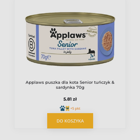
Dorosły
Źródło białka
Bażant
Drób
Kurczak
Applaws puszka dla kota Senior tuńczyk &
sardynka 70g
5.81 zł
+5 pkt
OPUBLIKUJ OPINIĘ
DO KOSZYKA