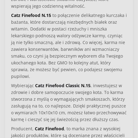
wspierają jego codzienną witalność.
Catz Finefood N.15
to połączenie delikatnego kurczaka i
bażanta, które dostarczają niezbędnych białek oraz
witamin. Dodatki w postaci rzeżuchy i mniszka
lekarskiego podnoszą walory odżywcze karmy, czyniąc
ją nie tylko smaczną, ale i zdrową. Co więcej, karma nie
zawiera konserwantów, barwników ani wzmacniaczy
smaku, co czyni ją bezpiecznym wyborem dla Twojego
ukochanego kota.
Bez GMO
to kolejny atut, który
sprawia, że możesz być pewien, co podajesz swojemu
pupilowi.
Wybierając
Catz Finefood Classic N.15
, inwestujesz w
zdrowie i dobre samopoczucie swojego kota. To karma
stworzona z myślą o wymagających smakoszach, którzy
zasługują na to, co najlepsze. Dzięki praktycznej puszce
o wymiarach 10x10x10 cm, możesz łatwo przechowywać
karmę i cieszyć się jej świeżością przez dłuższy czas.
Producent,
Catz Finefood
, to marka znana z wysokiej
jakości produktów, które są doceniane przez właścicieli