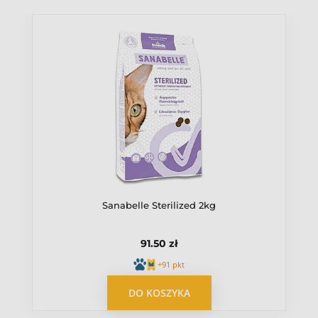
Ocena
Wiek pupila
Dorosły
Źródło białka
Drób
Sanabelle Sterilized 2kg
91.50 zł
+91 pkt
OPUBLIKUJ OPINIĘ
DO KOSZYKA