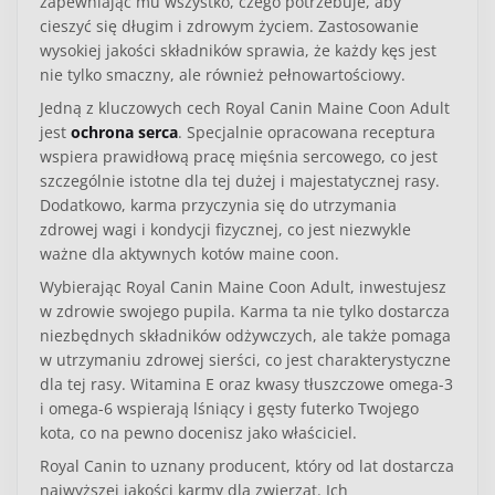
zapewniając mu wszystko, czego potrzebuje, aby
cieszyć się długim i zdrowym życiem. Zastosowanie
wysokiej jakości składników sprawia, że każdy kęs jest
nie tylko smaczny, ale również pełnowartościowy.
Jedną z kluczowych cech Royal Canin Maine Coon Adult
jest
ochrona serca
. Specjalnie opracowana receptura
wspiera prawidłową pracę mięśnia sercowego, co jest
szczególnie istotne dla tej dużej i majestatycznej rasy.
Dodatkowo, karma przyczynia się do utrzymania
zdrowej wagi i kondycji fizycznej, co jest niezwykle
ważne dla aktywnych kotów maine coon.
Wybierając Royal Canin Maine Coon Adult, inwestujesz
w zdrowie swojego pupila. Karma ta nie tylko dostarcza
niezbędnych składników odżywczych, ale także pomaga
w utrzymaniu zdrowej sierści, co jest charakterystyczne
dla tej rasy. Witamina E oraz kwasy tłuszczowe omega-3
i omega-6 wspierają lśniący i gęsty futerko Twojego
kota, co na pewno docenisz jako właściciel.
Royal Canin to uznany producent, który od lat dostarcza
najwyższej jakości karmy dla zwierząt. Ich