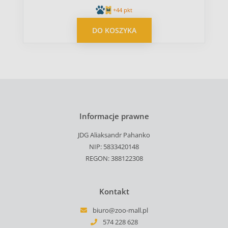
+44 pkt
DO KOSZYKA
Informacje prawne
JDG Aliaksandr Pahanko
NIP: 5833420148
REGON: 388122308
Kontakt
biuro@zoo-mall.pl
574 228 628