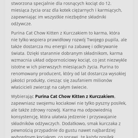
stworzona specjalnie dla rosnących kociąt do 12.
miesiąca życia oraz dla kotek ciężarnych i karmiących,
zapewniając im wszystkie niezbędne składniki
odżywcze.
Purina Cat Chow Kitten z Kurczakiem to karma, która
nie tylko wspiera prawidłowy rozwój Twojego pupila, ale
także dostarcza mu energii na zabawę i odkrywanie
świata. Dzięki starannie dobranym składnikom, karma
wzmacnia układ odpornościowy kociąt, co jest niezwykle
istotne w ich pierwszych miesiącach życia.
Purina
to
renomowany producent, który od lat dostarcza wysokiej
jakości produkty, ciesząc się zaufaniem milionów
właścicieli zwierząt na całym świecie.
Wybierając
Purina Cat Chow Kitten z Kurczakiem
,
zapewniasz swojemu kociakowi nie tylko pyszny posiłek,
ale także zdrowy rozwój. Karma ma odpowiednią
konsystencję, która ułatwia jedzenie i przyswajanie
składników odżywczych. Dodatkowo, smak kurczaka z
pewnością przypadnie do gustu nawet najbardziej
wybrednym kociakom, co sprawi, że każdy posiłek