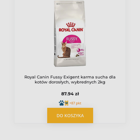
Junior
Źródło białka
Drób
Kurczak
Royal Canin Fussy Exigent karma sucha dla
kotów dorosłych, wybrednych 2kg
87.94 zł
+87 pkt
OPUBLIKUJ OPINIĘ
DO KOSZYKA