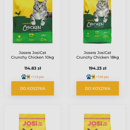
Josera JosiCat
Josera JosiCat
Crunchy Chicken 10kg
Crunchy Chicken 18kg
114.83 zł
194.23 zł
+114 pkt
+194 pkt
DO KOSZYKA
DO KOSZYKA