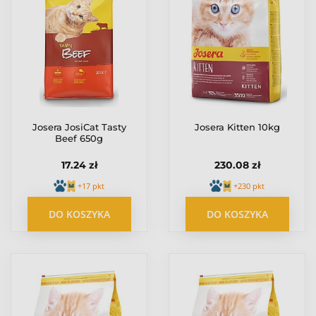
Josera JosiCat Tasty
Josera Kitten 10kg
Beef 650g
17.24 zł
230.08 zł
+17 pkt
+230 pkt
DO KOSZYKA
DO KOSZYKA