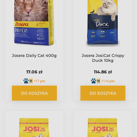
Josera Daily Cat 400g
Josera JosiCat Crispy
Duck 10kg
17.06 zł
114.86 zł
+17 pkt
+114 pkt
DO KOSZYKA
DO KOSZYKA