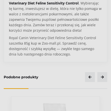
Veterinary Diet Feline Sensitivity Control
. Wybierając
tę karmę, inwestujesz w dietę, która nie tylko pomaga w
walce z nietolerancjami pokarmowymi, ale także
zapewnia Twojemu pupilowi pełnowartościowe posiłki
każdego dnia.
Zamów teraz i przekonaj się, jak wiele
korzyści może przynieść odpowiednia dieta!
Royal Canin Veterinary Diet Feline Sensitivity Control
saszetka 85g kup w Zoo-mall.pl. Sprawdź cenę,
dostępność i szybką wysyłkę — zwykle tego samego
dnia lub następnego dnia roboczego.
Kategoria
Kot
Royal Canin Veterinary Diet Feline Sensitivity
Royal Canin Veterinary Diet Feline Sensitivity
Royal
Control
Control
Canin Veterinary Diet Feline Sensitivity Control
Podobne produkty
Specjalne potrzeby
Przewód pokarmowy
Alergie i nietolerancje pokarmowe.
Dolegliwości przewodu pokarmowego, takie jak
Ocena
Typ produktu
Przechowywać w chłodnym i suchym miejscu, z dala
biegunki o różnym pochodzeniu.
od bezpośredniego światła słonecznego.
Karma mokra
Stany zapalne skóry związane z alergiami
Po otwarciu saszetki, zaleca się jej natychmiastowe
pokarmowymi.