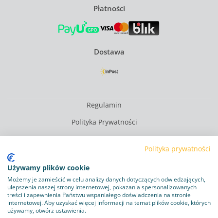
Płatności
Dostawa
Regulamin
Polityka Prywatności
Polityka plików cookie
Polityka prywatności
Obowiązek informacyjny RODO
Używamy plików cookie
Program lojalnościowy
Możemy je zamieścić w celu analizy danych dotyczących odwiedzających,
ulepszenia naszej strony internetowej, pokazania spersonalizowanych
Dostawa i zwroty
treści i zapewnienia Państwu wspaniałego doświadczenia na stronie
internetowej. Aby uzyskać więcej informacji na temat plików cookie, których
Kontakt
używamy, otwórz ustawienia.