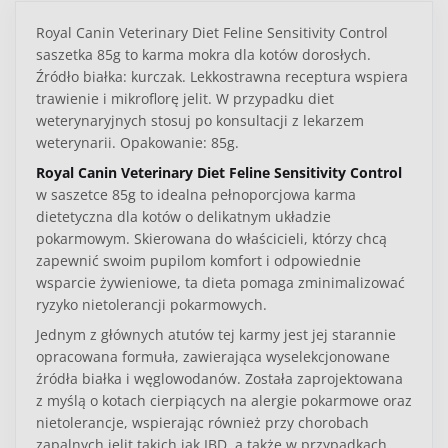
Royal Canin Veterinary Diet Feline Sensitivity Control
saszetka 85g to karma mokra dla kotów dorosłych.
Źródło białka: kurczak. Lekkostrawna receptura wspiera
trawienie i mikroflorę jelit. W przypadku diet
weterynaryjnych stosuj po konsultacji z lekarzem
weterynarii. Opakowanie: 85g.
Royal Canin Veterinary Diet Feline Sensitivity Control
w saszetce 85g to idealna pełnoporcjowa karma
dietetyczna dla kotów o delikatnym układzie
pokarmowym. Skierowana do właścicieli, którzy chcą
zapewnić swoim pupilom komfort i odpowiednie
wsparcie żywieniowe, ta dieta pomaga zminimalizować
ryzyko nietolerancji pokarmowych.
Jednym z głównych atutów tej karmy jest jej starannie
opracowana formuła, zawierająca wyselekcjonowane
źródła białka i węglowodanów. Została zaprojektowana
z myślą o kotach cierpiących na alergie pokarmowe oraz
nietolerancje, wspierając również przy chorobach
zapalnych jelit takich jak IBD, a także w przypadkach