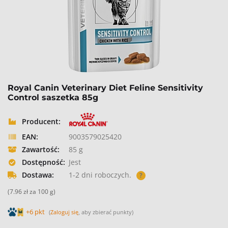
Royal Canin Veterinary Diet Feline Sensitivity
Control saszetka 85g
Producent:
EAN:
9003579025420
Zawartość:
85 g
Dostępność:
Jest
Dostawa:
1-2 dni roboczych.
?
(7.96 zł za 100 g)
+6 pkt
(
Zaloguj się
, aby zbierać punkty)