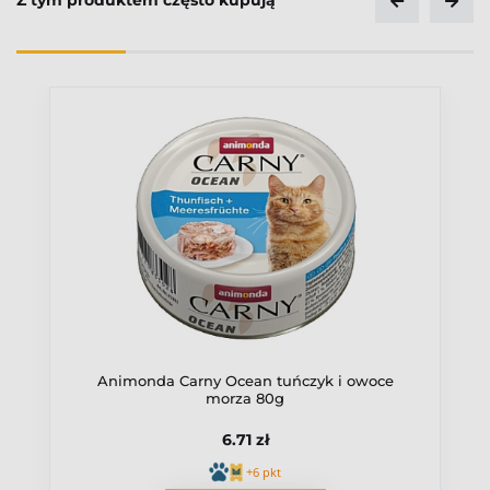
Z tym produktem często kupują
Animonda Carny Ocean tuńczyk i owoce
morza 80g
6.71 zł
+6 pkt