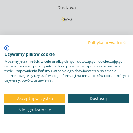
Dostawa
Regulamin
Polityka prywatności
Polityka Prywatności
Używamy plików cookie
Polityka plików cookie
Możemy je zamieścić w celu analizy danych dotyczących odwiedzających,
ulepszenia naszej strony internetowej, pokazania spersonalizowanych
Obowiązek informacyjny RODO
treści i zapewnienia Państwu wspaniałego doświadczenia na stronie
internetowej. Aby uzyskać więcej informacji na temat plików cookie, których
używamy, otwórz ustawienia.
Program lojalnościowy
Dostawa i zwroty
Akceptuj wszystko
Dostosuj
Kontakt
Nie zgadzam się
DO KOSZYKA
31.18 zł
Copyright © 2026
zoo-mall.pl