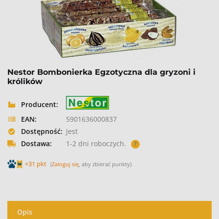
Nestor Bombonierka Egzotyczna dla gryzoni i
królików
Producent:
EAN:
5901636000837
Dostępność:
Jest
Dostawa:
1-2 dni roboczych.
?
+31 pkt
(
Zaloguj się
, aby zbierać punkty)
Opis