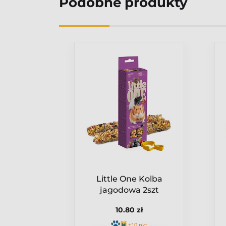
Podobne produkty
 Kolba
Little One Kolba
 2szt
jagodowa 2szt
ł
10.80 zł
pkt
+10 pkt