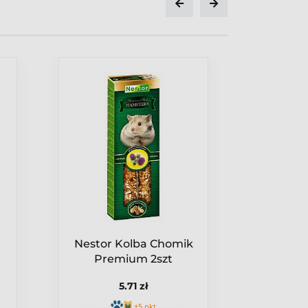
Nestor Kolba Chomik
Versel
Premium 2szt
Sticks 
]
Popco
5.71 zł
kolby d
sz
+5 pkt