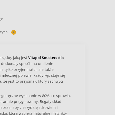
01
zych.
?
kąskę, jaką jest
Vitapol Smakers dla
o doskonały sposób na umilenie
e tylko przyjemności, ale także
mlecznej polewie, każdy kęs staje się
 że jest to przysmak, który zachwyci
ego ręczne wykonanie w 80%, co sprawia,
starannie przygotowany. Bogaty skład
epsze, aby cieszyć się zdrowiem i
ąska, która wspiera naturalne instynkty