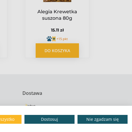
Alegia Krewetka
Versel
suszona 80g
Muesli
a
pokar
15.11 zł
mor
+15 pkt
DO KOSZYKA
DO
Dostawa
szystko
Dostosuj
Nie zgadzam się